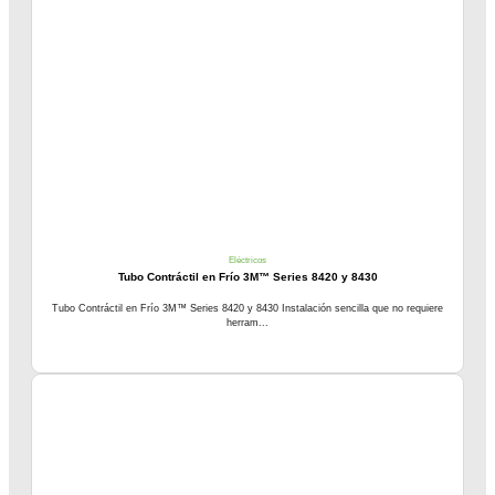
Eléctricos
Tubo Contráctil en Frío 3M™ Series 8420 y 8430
Tubo Contráctil en Frío 3M™ Series 8420 y 8430 Instalación sencilla que no requiere
herram...