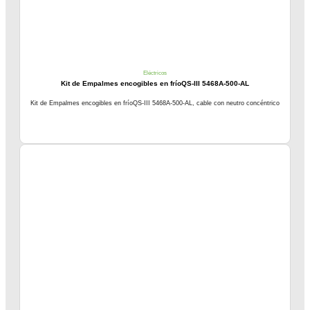
Eléctricos
Kit de Empalmes encogibles en fríoQS-III 5468A-500-AL
Kit de Empalmes encogibles en fríoQS-III 5468A-500-AL, cable con neutro concéntrico