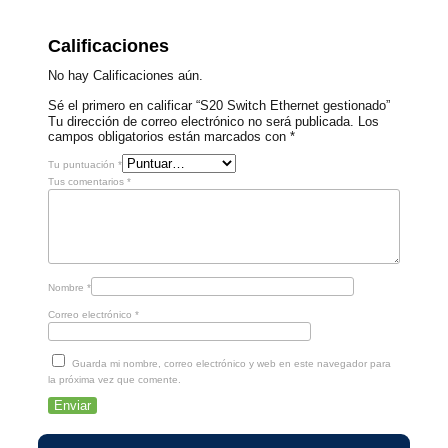
Calificaciones
No hay Calificaciones aún.
Sé el primero en calificar “S20 Switch Ethernet gestionado”
Tu dirección de correo electrónico no será publicada.
Los
campos obligatorios están marcados con
*
Tu puntuación
*
Tus comentarios
*
Nombre
*
Correo electrónico
*
Guarda mi nombre, correo electrónico y web en este navegador para
la próxima vez que comente.