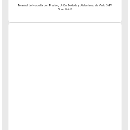
Terminal de Horquilla con Presión, Unión Soldada y Aislamiento de Vinilo 3M™
Scotchlok®