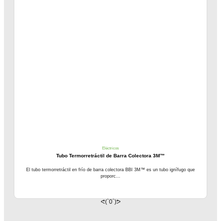
Eléctricos
Tubo Termorretráctil de Barra Colectora 3M™
El tubo termorretráctil en frío de barra colectora BBI 3M™ es un tubo ignífugo que
proporc...
ᕙ(`0´)ᕗ