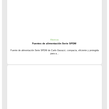
Eléctricos
Fuentes de alimentación Serie SPDM
Fuente de alimentación Serie SPDM de Carlo Gavazzi, compacta, eficiente y protegida
para a...