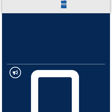
valóranos en
d 
a
y 
S
b
n 
c
, 
u
d
u
L
e
a
m
O
n
d
pl
S 
a 
o 
i
R
at
c
m
E
e
u
ie
C
n
m
nt
O
ci
pl
o
M
ó
i
I
n 
m
E
e
ie
N
n 
nt
D
g
o 
O 
e
e
1
n
n 
0
er
lo
0
al 
s 
% 
m
e
P
u
q
R
y 
ui
O
bi
p
V
e
o
E
n
s 
E