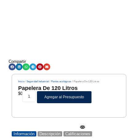
Compartir
Inicio
/
Seguridad Industrial
/
Puntos ecológicos
/ Papelera De 120 Litros
Papelera De 120 Litros
$
0
Agregar al Presupuesto
Información
Descripción
Calificaciones