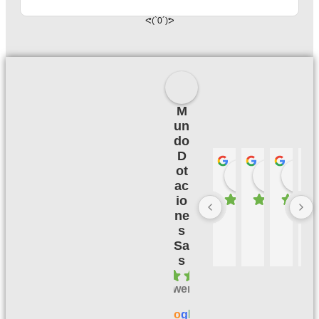
ᕙ(`0´)ᕗ
M
un
do
D
ot
Palmeras 
Camil
hace 3 meses
hace 3
h
ac
io
ne
B
M
B
E
u
u
u
X
s
e
y 
e
C
Sa
n
bi
n 
E
s
a 
e
s
L
4.1
c
n, 
er
E
powered
al
m
vi
N
by
id
e 
ci
T
G
o
o
g
l
e
a
h
o 
E