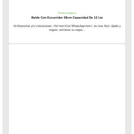
Puntos ecológicos
Balde Con Escurridor 38cm Capacidad De 12 Lts
<b>Asesorías y/o cotizaciones: </b><em>Con WhatsApp</em>, es mas fácil, rápido y
seguro, envíanos su reque...