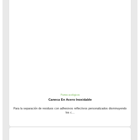
Puntos ecológicos
Caneca En Acero Inoxidable
Para la separación de residuos con adhesivos reflectivos personalizados disminuyendo
los c...