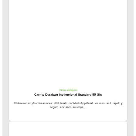
Puntos ecológicos
Carrito Durakart Institucional Standard 55 Gls
<b>Asesorías y/o cotizaciones: </b><em>Con WhatsApp</em>, es mas fácil, rápido y
seguro, envíanos su reque...