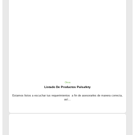
Otros
Listado De Productos Palsafety
Estamos listos a escuchar tus requerimientos a fin de asesorarles de manera correcta,
así...