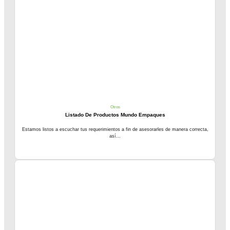
Otros
Listado De Productos Mundo Empaques
Estamos listos a escuchar tus requerimientos a fin de asesorarles de manera correcta,
así...