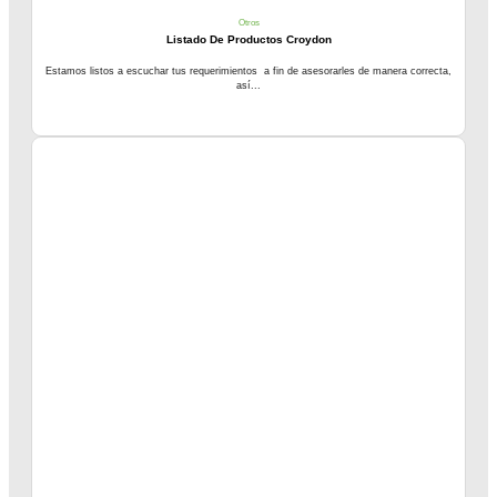
Otros
Listado De Productos Croydon
Estamos listos a escuchar tus requerimientos a fin de asesorarles de manera correcta,
así...