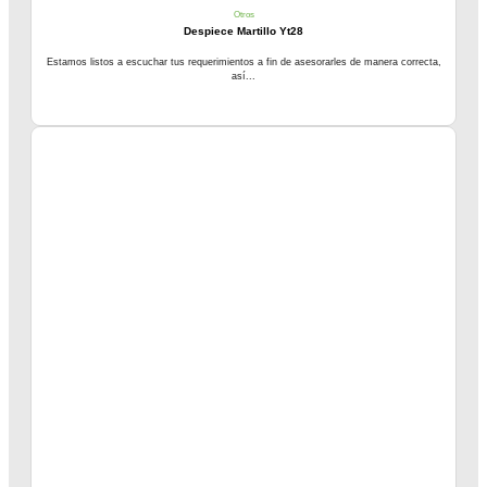
Otros
Despiece Martillo Yt28
Estamos listos a escuchar tus requerimientos a fin de asesorarles de manera correcta,
así...