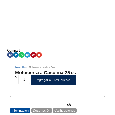
Compartir
Inicio
/
Otros
/ Motosierra a Gasolina 25 cc
Motosierra a Gasolina 25 cc
$
0
Agregar al Presupuesto
Información
Descripción
Calificaciones