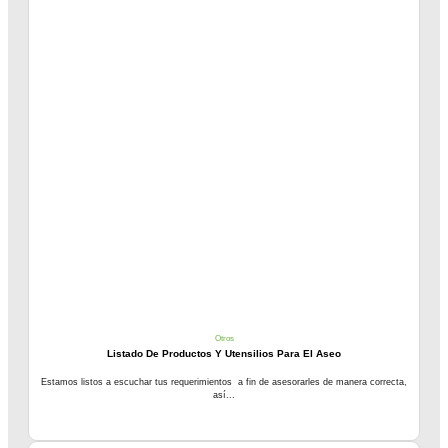
Otros
Listado De Productos Y Utensilios Para El Aseo
Estamos listos a escuchar tus requerimientos a fin de asesorarles de manera correcta,
así...