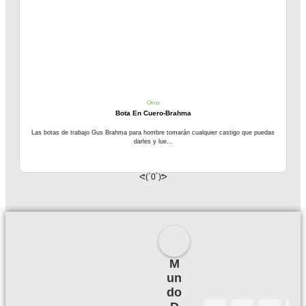
Otros
Bota En Cuero-Brahma
Las botas de trabajo Gus Brahma para hombre tomarán cualquier castigo que puedas
darles y lue...
ᕙ(`0´)ᕗ
M
un
do