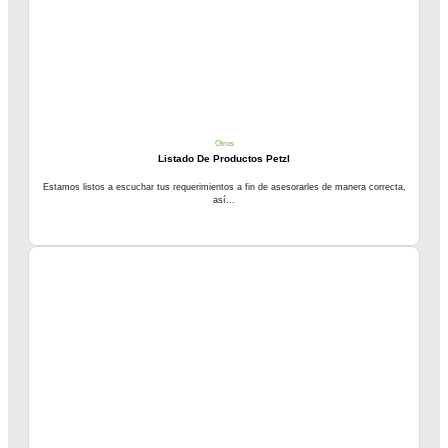
Otros
Listado De Productos Petzl
Estamos listos a escuchar tus requerimientos a fin de asesorarles de manera correcta,
así...