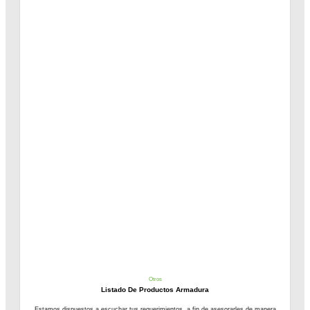
Otros
Listado De Productos Armadura
Estamos dispuestos a escuchar tus requerimientos a fin de asesorarles de manera