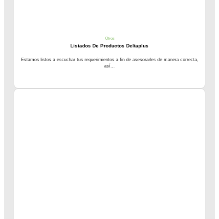
Otros
Listados De Productos Deltaplus
Estamos listos a escuchar tus requerimientos a fin de asesorarles de manera correcta,
así...