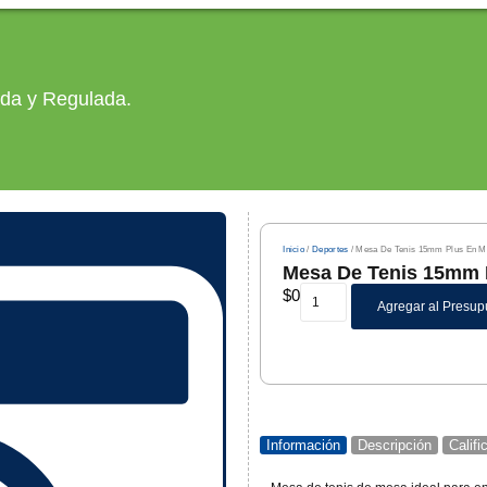
ada y Regulada.
Inicio
/
Deportes
/ Mesa De Tenis 15mm Plus En M
Mesa De Tenis 15mm 
$
0
Agregar al Presup
Información
Descripción
Calif