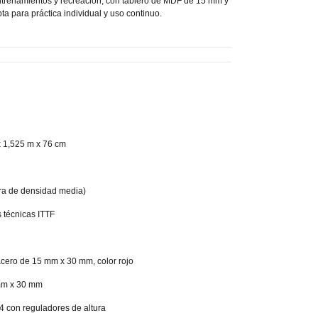
ntrenamientos y recreación, con tablero de MDF de 15 mm y
a para práctica individual y uso continuo.
x 1,525 m x 76 cm
ibra de densidad media)
 técnicas ITTF
acero de 15 mm x 30 mm, color rojo
mm x 30 mm
4 con reguladores de altura