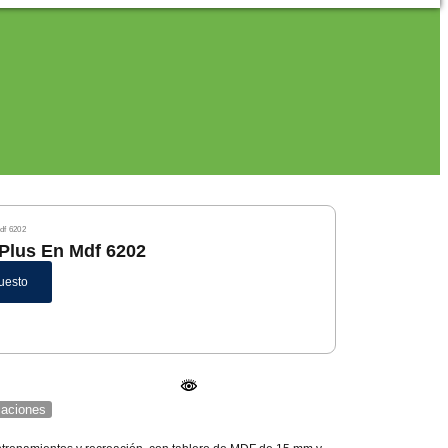
df 6202
Plus En Mdf 6202
uesto
icaciones