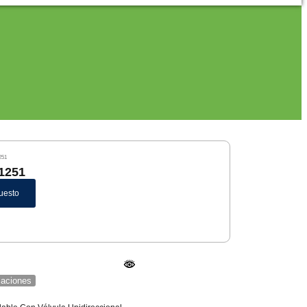
251
 1251
uesto
icaciones