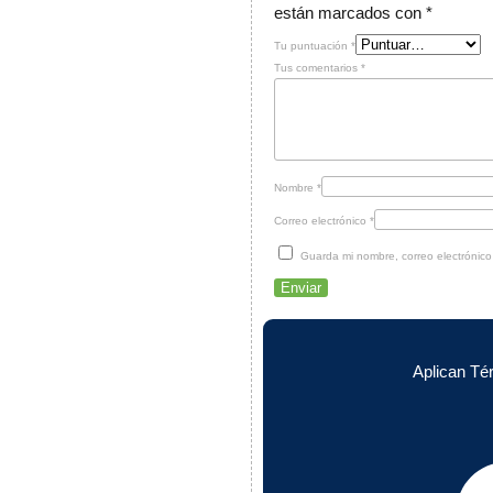
están marcados con
*
Tu puntuación
*
Tus comentarios
*
Nombre
*
Correo electrónico
*
Guarda mi nombre, correo electrónic
Aplican Té