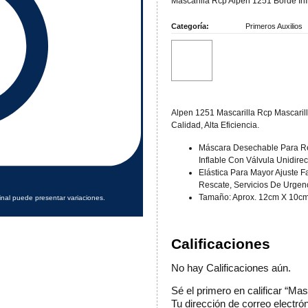
Mascarilla Rcp Alpen 1251 Borde Inf
Categoría:
Primeros Auxilios
Alpen 1251 Mascarilla Rcp Mascaril
Calidad, Alta Eficiencia.
Máscara Desechable Para Re
Inflable Con Válvula Unidirec
Elástica Para Mayor Ajuste F
Rescate, Servicios De Urgen
Tamaño: Aprox. 12cm X 10cm
inal puede presentar variaciones.
Calificaciones
No hay Calificaciones aún.
Sé el primero en calificar “Ma
Tu dirección de correo electró