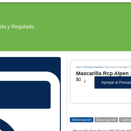
ada y Regulada.
Inicio
/
Primeros Auxilios
/ Mascarilla Rcp Alpen 1
Mascarilla Rcp Alpen
$
0
Agregar al Presup
Información
Descripción
Calif