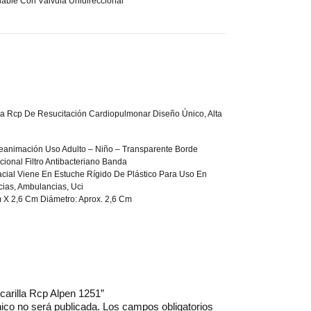
lable Con Válvula Unidireccional
la Rcp De Resucitación Cardiopulmonar Diseño Único, Alta
animación Uso Adulto – Niño – Transparente Borde
cional Filtro Antibacteriano Banda
acial Viene En Estuche Rígido De Plástico Para Uso En
cias, Ambulancias, Uci
 X 2,6 Cm Diámetro: Aprox. 2,6 Cm
scarilla Rcp Alpen 1251”
nico no será publicada.
Los campos obligatorios