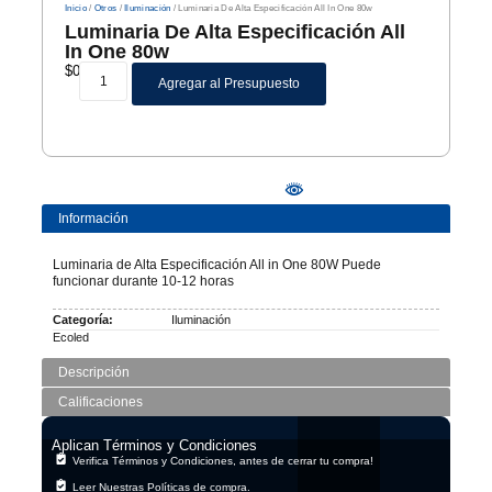
Inicio
/
Otros
/
Iluminación
/ Luminaria De Alta Especificación All In One 80w
Luminaria De Alta Especificación All
In One 80w
$
0
Agregar al Presupuesto
Información
Luminaria de Alta Especificación All in One 80W Puede
funcionar durante 10-12 horas
Categoría:
Iluminación
Ecoled
Descripción
Calificaciones
Aplican Términos y Condiciones
Verifica Términos y Condiciones, antes de cerrar tu compra!
Leer Nuestras Políticas de compra.