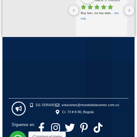
Buena calidad buena atención
... 
Muy bien, me han dado
... 
leer 
leer más
más
311 3335430
soluciones@mundodotaciones.com.co
Cr. 73 # 8-90, Bogotá
Síguenos en:
¡Consigue el mejor