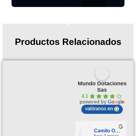
Productos Relacionados
Mundo Dotaciones
Sas
4.1
powered by
G
o
o
g
l
e
valóranos en
Palmeras Doradas
Camilo Ortegón
hace 3 meses
hace 3 meses