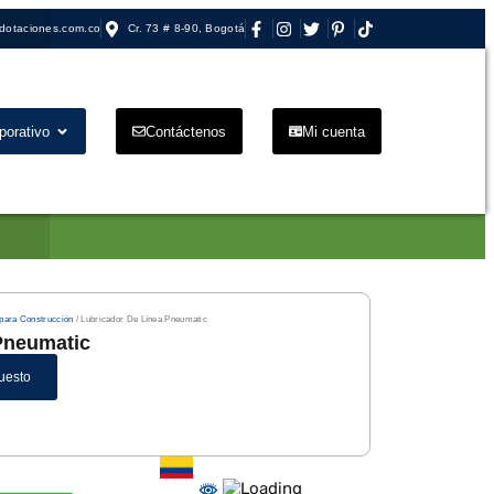
dotaciones.com.co
Cr. 73 # 8-90, Bogotá
porativo
Contáctenos
Mi cuenta
para Construcción
/ Lubricador De Línea Pneumatic
Pneumatic
uesto