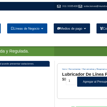
311 3335430
soluciones@mundo
Líneas de Negocio
Medios de pago
Co
ada y Regulada.
al puede presentar variaciones.
Inicio
/
Herramientas
/
Herramientas y Maquinaria 
Lubricador De Línea 
$
0
Agregar al Presup