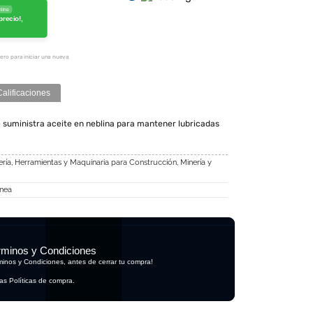
line
precio!,
ero para iniciar una nueva
Calificaciones
 suministra aceite en neblina para mantener lubricadas
ería
,
Herramientas y Maquinaria para Construcción
,
Minería y
inea
rminos y Condiciones
rminos y Condiciones, antes de cerrar tu compra!
as Políticas de compra.