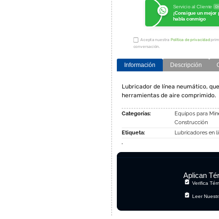
Servicio al Cliente
On
¡Consigue un mejor 
habla conmigo
Acepta nuestra
Política de privacidad
prim
conversación.
Información
Descripción
Lubricador de línea neumático, que
herramientas de aire comprimido.
Categorías:
Equipos para Min
Construcción
Etiqueta:
Lubricadores en l
Aplican Té
Verifica Té
Leer Nuestr