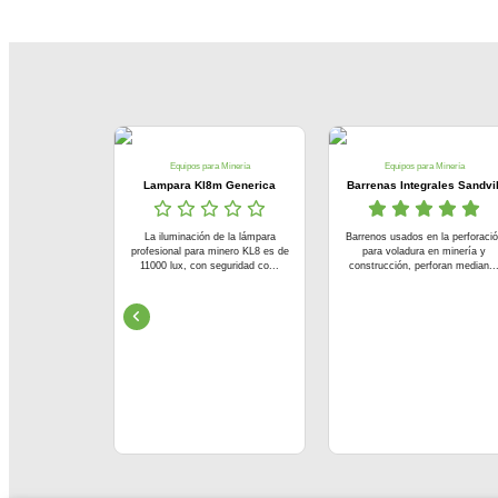
a Minería
Equipos para Minería
Equipos para Minería
mpedora
Lampara Kl8m Generica
Barrenas Integrales Sandvi
para picadores
La iluminación de la lámpara
Barrenos usados en la perforaci
cida como punta
profesional para minero KL8 es de
para voladura en minería y
ro barra, e...
11000 lux, con seguridad co...
construcción, perforan median..