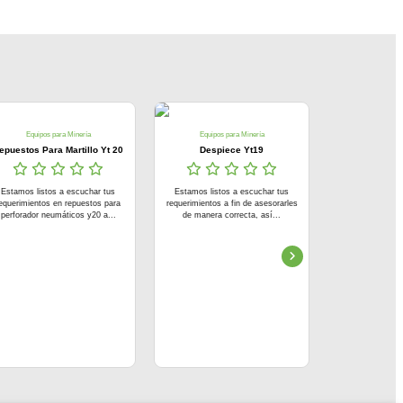
Equipos para Minería
Equipos para Minería
epuestos Para Martillo Yt 20
Despiece Yt19
Estamos listos a escuchar tus
Estamos listos a escuchar tus
equerimientos en repuestos para
requerimientos a fin de asesorarles
perforador neumáticos y20 a...
de manera correcta, así...
Equipos p
Lampara Miner
Linterna o lampa
personal para
minero para i