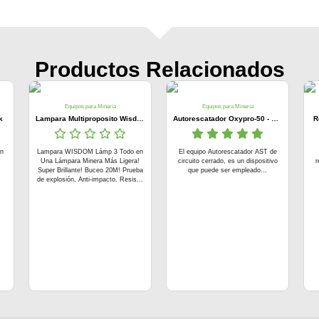
Productos Relacionados
Equipos para Minería
Equipos para Minería
k
Lampara Multiproposito Wisdom Portatil Lam3
Autorescatador Oxypro-50 - Steelpro
R
ón
Lampara WISDOM Lámp 3 Todo en
El equipo Autorescatador AST de
Una Lámpara Minera Más Ligera!
circuito cerrado, es un dispositivo
r
.
Super Brillante! Buceo 20M! Prueba
que puede ser empleado...
de explosión, Anti-impacto. Resis...