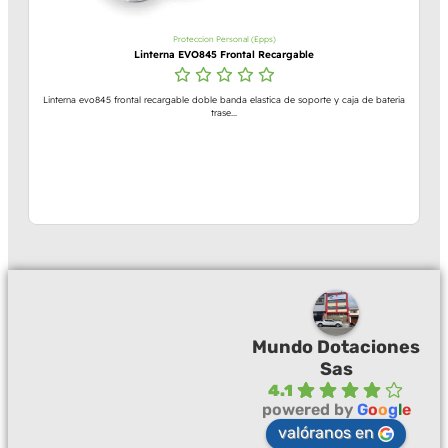
Proteccion Personal (Epps)
Linterna EVO845 Frontal Recargable
Linterna evo845 frontal recargable doble banda elastica de soporte y caja de bateria
trase...
Mundo Dotaciones
Sas
4.1
powered by
G
o
o
g
l
e
valóranos en