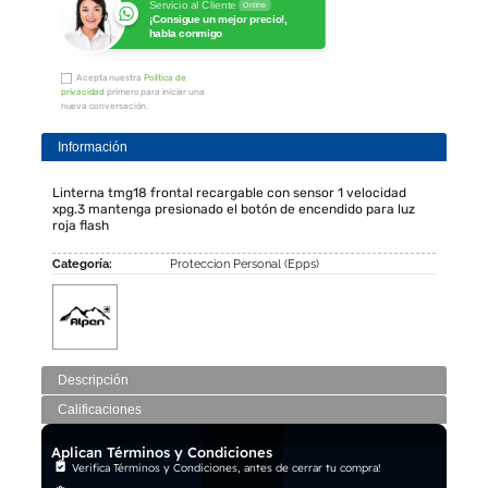
Servicio al Cliente
Online
¡Consigue un mejor precio!,
habla conmigo
Acepta nuestra
Política de
privacidad
primero para iniciar una
nueva conversación.
Información
Linterna tmg18 frontal recargable con sensor 1 velocidad
xpg.3 mantenga presionado el botón de encendido para luz
roja flash
Categoría:
Proteccion Personal (Epps)
Descripción
Calificaciones
Aplican Términos y Condiciones
Verifica Términos y Condiciones, antes de cerrar tu compra!