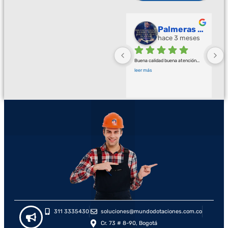
Palmeras Doradas
hace 3 meses
Buena calidad buena atención
... 
leer más
311 3335430
soluciones@mundodotaciones.com.co
Cr. 73 # 8-90, Bogotá