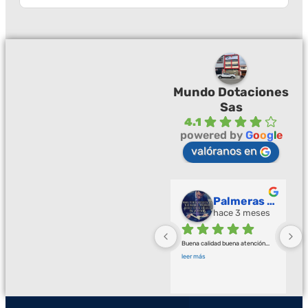
Mundo Dotaciones
Sas
4.1
powered by
G
o
o
g
l
e
valóranos en
Palmeras Doradas
hace 3 meses
Buena calidad buena atención
... 
leer más