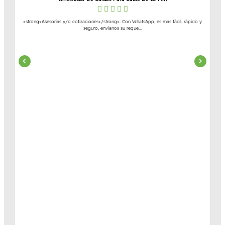
<strong>Asesorías y/o cotizaciones</strong>: Con WhatsApp, es mas fácil, rápido y
seguro, envíanos su reque...