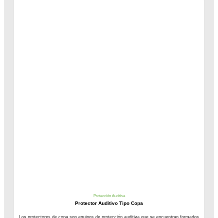
Protección Auditiva
Protector Auditivo Tipo Copa
Los protectores de copa son equipos de protección auditiva que se encuentran formados