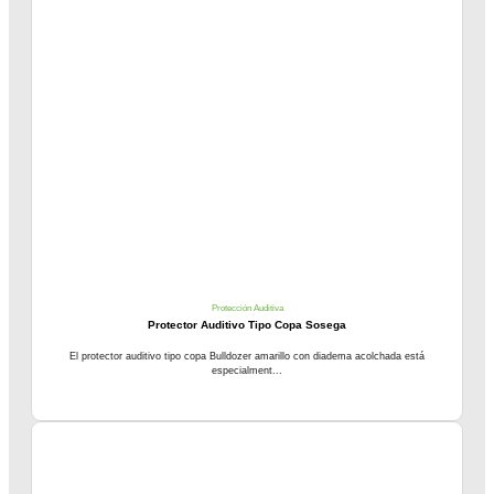
Protección Auditiva
Protector Auditivo Tipo Copa Sosega
El protector auditivo tipo copa Bulldozer amarillo con diadema acolchada está
especialment...