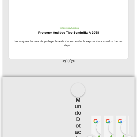
Protección Auditiva
Protector Auditivo Tipo Sombrilla A-2058
Las mejores formas de proteger la audición son evitar la exposición a sonidos fuertes,
alejar...
ᕙ(`0´)ᕗ
M
un
do
D
ot
Palmeras 
Camil
hace 3 meses
hace 3
h
ac