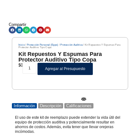
Compartir
Inicio
/
Protección Personal (Epps)
/
Protección Auditiva
/ Kit Repuestos Y Espumas Para
Protector Auditivo Tipo Copa
Kit Repuestos Y Espumas Para
Protector Auditivo Tipo Copa
$
0
Agregar al Presupuesto
Información
Descripción
Calificaciones
El uso de este kit de reemplazo puede extender la vida útil del
equipo de protección auditiva y potencialmente resultar en
ahorros de costos. Además, evita tener que llevar orejeras
incómodas.