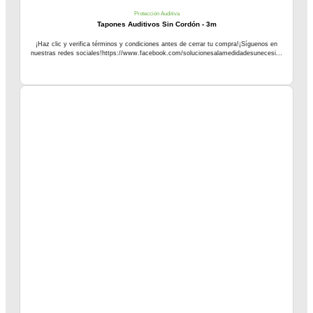
Protección Auditiva
Tapones Auditivos Sin Cordón - 3m
¡Haz clic y verifica términos y condiciones antes de cerrar tu compra!¡Síguenos en
nuestras redes sociales!https://www.facebook.com/solucionesalamedidadesunecesi...