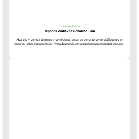
Protección Auditiva
Tapones Auditivos Sencillos - 3m
¡Haz clic y verifica términos y condiciones antes de cerrar tu compra!¡Síguenos en
nuestras redes sociales!https://www.facebook.com/solucionesalamedidadesunecesi...