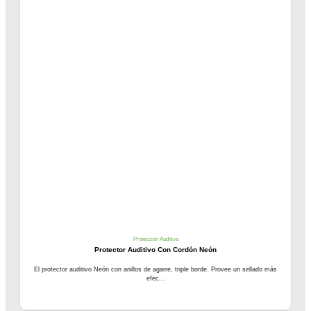
Protección Auditiva
Protector Auditivo Con Cordón Neón
El protector auditivo Neón con anillos de agarre, triple borde. Provee un sellado más
efec...