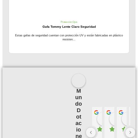
Protección Ojos
Gafa Tommy Lente Claro Seguridad
Estas gafas de seguridad cuentan con protección UV y están fabricadas en plástico
resisten...
M
un
do
D
ot
Palmeras 
Camil
hace 3 meses
hace 3
h
ac
io
ne
B
M
B
E