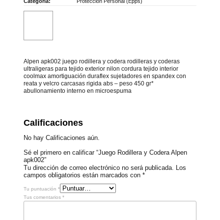
Categoría:
Proteccion Personal (Epps)
Alpen apk002 juego rodillera y codera rodilleras y coderas
ultraligeras para tejido exterior nilon cordura tejido interior
coolmax amortiguación duraflex sujetadores en spandex con
reata y velcro carcasas rigida abs – peso 450 gr*
abullonamiento interno en microespuma
Calificaciones
No hay Calificaciones aún.
Sé el primero en calificar “Juego Rodillera y Codera Alpen
apk002”
Tu dirección de correo electrónico no será publicada.
Los
campos obligatorios están marcados con
*
Tu puntuación
*
Tus comentarios
*