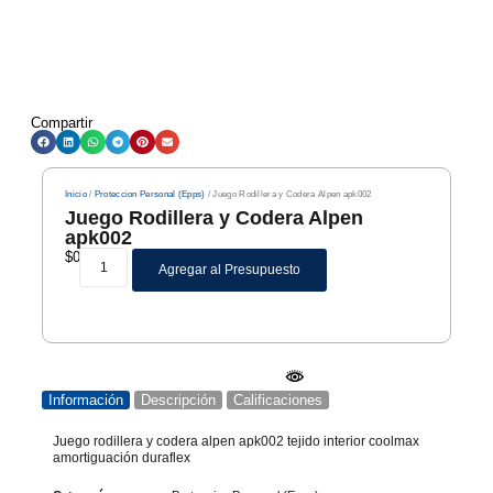
Compartir
Inicio
/
Proteccion Personal (Epps)
/ Juego Rodillera y Codera Alpen apk002
Juego Rodillera y Codera Alpen
apk002
$
0
Agregar al Presupuesto
Información
Descripción
Calificaciones
Juego rodillera y codera alpen apk002 tejido interior coolmax
amortiguación duraflex