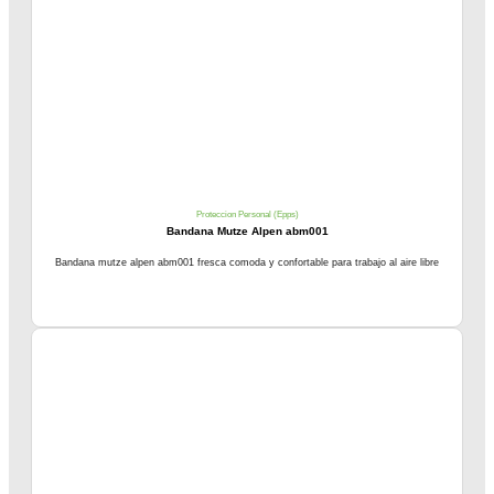
Proteccion Personal (Epps)
Bandana Mutze Alpen abm001
Bandana mutze alpen abm001 fresca comoda y confortable para trabajo al aire libre