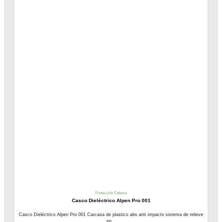
Protección Cabeza
Casco Dieléctrico Alpen Pro 001
Casco Dieléctrico Alpen Pro 001 Carcasa de plastico abs anti impacto sistema de relieve
en...