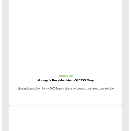
Protección Ojos
Monogafa Poseidon kim tv96039S Grey
Monogafa poseidon kim tv96039sgrey ajuste de contacto completo antialérgico