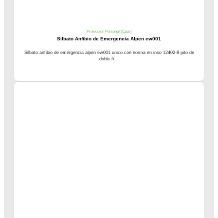
Proteccion Personal (Epps)
Silbato Anfibio de Emergencia Alpen ew001
Silbato anfibio de emergencia alpen ew001 unico con norma en inso 12402-8 pito de
doble fr...