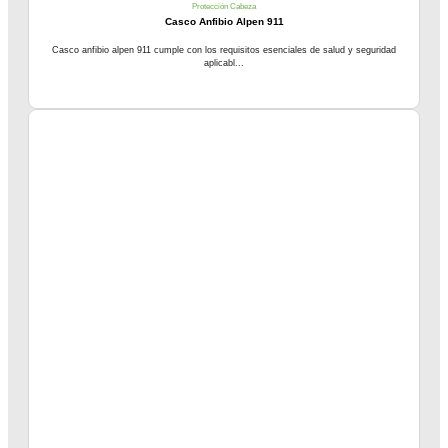
Protección Cabeza
Casco Anfibio Alpen 911
Casco anfibio alpen 911 cumple con los requisitos esenciales de salud y seguridad
aplicabl...