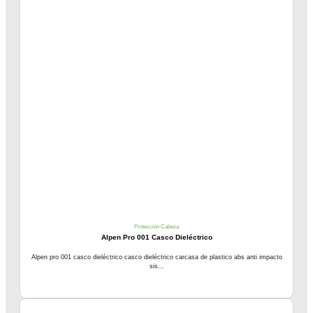
Protección Cabeza
Alpen Pro 001 Casco Dieléctrico
Alpen pro 001 casco dieléctrico casco dieléctrico carcasa de plastico abs anti impacto
sis...