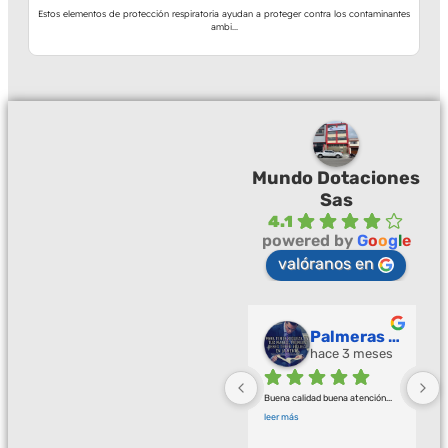
Estos elementos de protección respiratoria ayudan a proteger contra los contaminantes
ambi...
Mundo Dotaciones
Sas
4.1
powered by
G
o
o
g
l
e
valóranos en
Palmeras Doradas
hace 3 meses
Buena calidad buena atención
... 
leer más