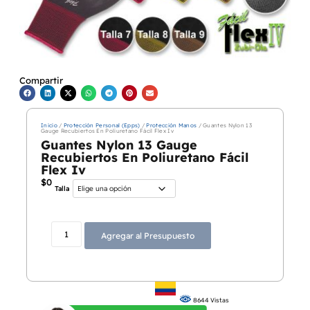
Compartir
Inicio
/
Protección Personal (Epps)
/
Protección Manos
/ Guantes Nylon 13
Gauge Recubiertos En Poliuretano Fácil Flex Iv
Guantes Nylon 13 Gauge
Recubiertos En Poliuretano Fácil
Flex Iv
$
0
Talla
Agregar al Presupuesto
8644 Vistas