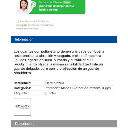
Servicio al Cliente
Online
¡Consigue un mejor precio!,
habla conmigo
Acepta nuestra
Política de
privacidad
primero para iniciar una
nueva conversación.
Información
Los guantes con poliuretano tienen una capa con buena
resistencia a la abrasión y rasgado, protección contra
líquidos, agarre en seco-húmedo y durabilidad. El
recubrimiento ofrece la misma sensibilidad táctil de un
guante delgado, pero con la protección de un guante
recubierto.
Referencia:
Sin referencia
Categorías:
Protección Manos
,
Protección Personal (Epps)
Etiqueta:
guantes
Descripción