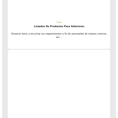
Otros
Listados De Productos Para Arborismo
Estamos listos a escuchar tus requerimientos a fin de asesorarles de manera correcta,
así...