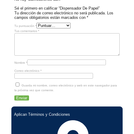
Sé el primero en calificar “Dispensador De Papel”
Tu dirección de correo electrónico no será publicada.
Los
campos obligatorios están marcados con
*
Tu puntuación
*
Tus comentarios
*
Nombre
*
Correo electrónico
*
Guarda mi nombre, correo electrónico y web en este navegador para
la próxima vez que comente.
Aplican Términos y Condiciones