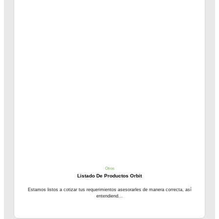
Otros
Listado De Productos Orbit
Estamos listos a cotizar tus requerimientos asesorarles de manera correcta, así
entendiend...