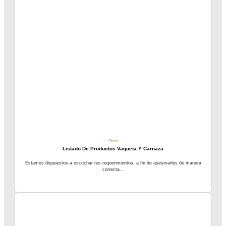
Otros
Listado De Productos Vaqueta Y Carnaza
Estamos dispuestos a escuchar tus requerimientos a fin de asesorarles de manera
correcta...