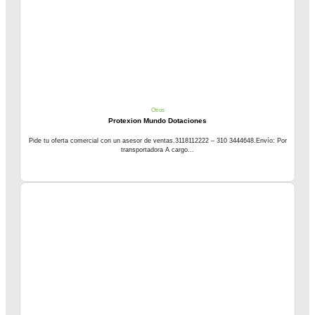
Otros
Protexion Mundo Dotaciones
Pide tu oferta comercial con un asesor de ventas.3118112222 – 310 3444648.Envío: Por
transportadora A cargo...