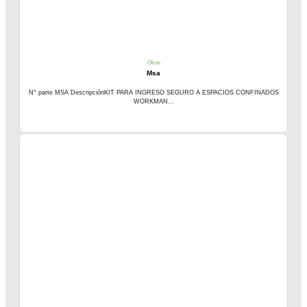
Otros
Msa
N° parte MSA DescripciónKIT PARA INGRESO SEGURO A ESPACIOS CONFINADOS
WORKMAN...