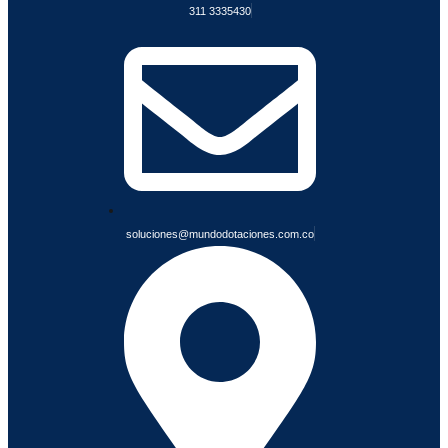
311 3335430
F
I
A
B
L
E
S
soluciones@mundodotaciones.com.co