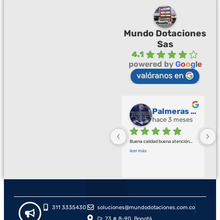
Mundo Dotaciones
Sas
4.1
powered by
G
o
o
g
l
e
valóranos en
Palmeras Doradas
hace 3 meses
Buena calidad buena atención
... 
leer más
311 3335430
soluciones@mundodotaciones.com.co
Cr. 73 # 8-90, Bogotá