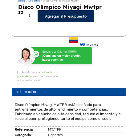
Inicio
/
Deportes
/ Disco Olímpico Miyagi Mwtpr
Disco Olímpico Miyagi Mwtpr
$
0
Agregar al Presupuesto
93 Vistas
Servicio al Cliente
Online
¡Consigue un mejor precio!,
habla conmigo
Acepta nuestra
Política de
privacidad
primero para iniciar una
nueva conversación.
Información
Disco Olímpico Miyagi MWTPR está diseñado para
entrenamientos de alto rendimiento y competencias.
Fabricado en caucho de alta densidad, reduce el impacto y el
ruido al caer, protegiendo tanto el equipo como el suelo.
Referencia:
MWTPR
Categoría:
Deportes