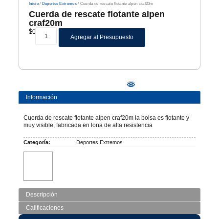
Inicio
/
Deportes Extremos
/ Cuerda de rescate flotante alpen craf20m
Cuerda de rescate flotante alpen
craf20m
$
0
Agregar al Presupuesto
Información
Cuerda de rescate flotante alpen craf20m la bolsa es flotante y
muy visible, fabricada en lona de alta resistencia
Categoría:
Deportes Extremos
Descripción
Calificaciones