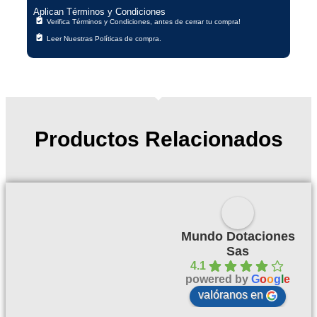
Aplican Términos y Condiciones
Verifica Términos y Condiciones, antes de cerrar tu compra!
Leer Nuestras Políticas de compra.
Productos Relacionados
Mundo Dotaciones
Sas
4.1
powered by
G
o
o
g
l
e
valóranos en