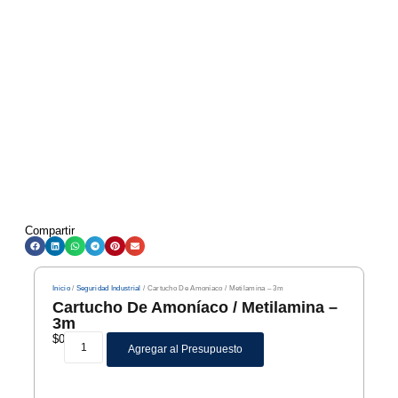
Compartir
Inicio
/
Seguridad Industrial
/ Cartucho De Amoníaco / Metilamina – 3m
Cartucho De Amoníaco / Metilamina –
3m
$
0
Agregar al Presupuesto