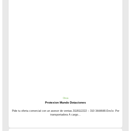
Otros
Protexion Mundo Dotaciones
Pide tu oferta comercial con un asesor de ventas.3118112222 – 310 3444648.Envío: Por
transportadora A cargo...