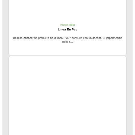
Impermeables
Linea En Pvc
Deseas conocer un producto de la linea PVC? consulta con un asesor. El impermeable
ideal p...