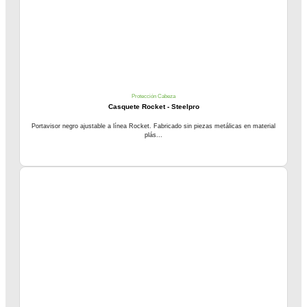
Protección Cabeza
Casquete Rocket - Steelpro
Portavisor negro ajustable a línea Rocket. Fabricado sin piezas metálicas en material
plás...