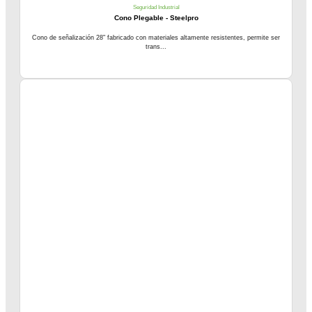
Seguridad Industrial
Cono Plegable - Steelpro
Cono de señalización 28" fabricado con materiales altamente resistentes, permite ser
trans...