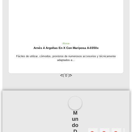
Alturas
Arnés 4 Argollas En X Con Mariposa A-0350x
Fáciles de utilizar, cómodos, provistos de numerosos accesorios y técnicamente
adaptados a...
ᕙ(`0´)ᕗ
M
un
do
D