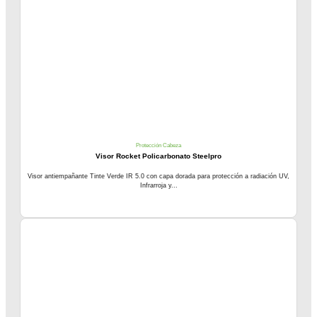
Protección Cabeza
Visor Rocket Policarbonato Steelpro
Visor antiempañante Tinte Verde IR 5.0 con capa dorada para protección a radiación UV,
Infrarroja y...