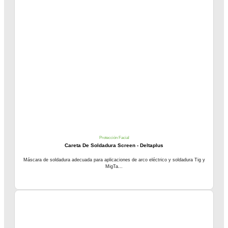
Protección Facial
Careta De Soldadura Screen - Deltaplus
Máscara de soldadura adecuada para aplicaciones de arco eléctrico y soldadura Tig y
MigTa...