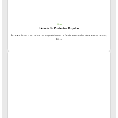
Otros
Listado De Productos Croydon
Estamos listos a escuchar tus requerimientos a fin de asesorarles de manera correcta,
así...