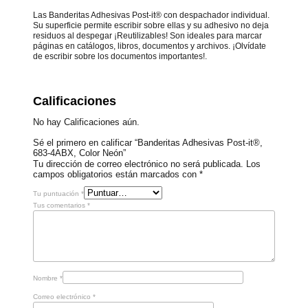
Las Banderitas Adhesivas Post-it® con despachador individual.
Su superficie permite escribir sobre ellas y su adhesivo no deja
residuos al despegar ¡Reutilizables! Son ideales para marcar
páginas en catálogos, libros, documentos y archivos. ¡Olvídate
de escribir sobre los documentos importantes!.
Calificaciones
No hay Calificaciones aún.
Sé el primero en calificar “Banderitas Adhesivas Post-it®,
683-4ABX, Color Neón”
Tu dirección de correo electrónico no será publicada.
Los
campos obligatorios están marcados con
*
Tu puntuación
*
Tus comentarios
*
Nombre
*
Correo electrónico
*