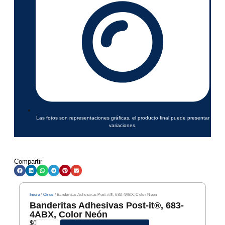
Las fotos son representaciones gráficas, el producto final puede presentar
variaciones.
Compartir
Inicio
/
Otros
/ Banderitas Adhesivas Post-it®, 683-4ABX, Color Neón
Banderitas Adhesivas Post-it®, 683-
4ABX, Color Neón
$
0