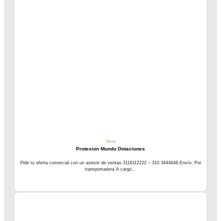
Otros
Protexion Mundo Dotaciones
Pide tu oferta comercial con un asesor de ventas.3118112222 – 310 3444648.Envío: Por
transportadora A cargo...