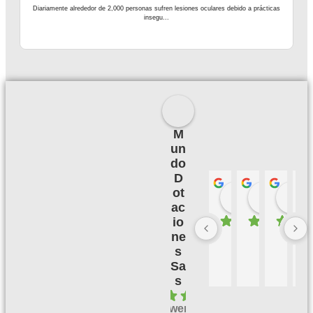
Diariamente alrededor de 2,000 personas sufren lesiones oculares debido a prácticas
insegu...
M
un
do
D
ot
Palmeras 
Camil
hace 3 meses
hace 3
h
ac
io
ne
B
M
B
E
u
u
u
X
s
e
y 
e
C
Sa
n
bi
n 
E
s
a 
e
s
L
4.1
c
n, 
er
E
powered
al
m
vi
N