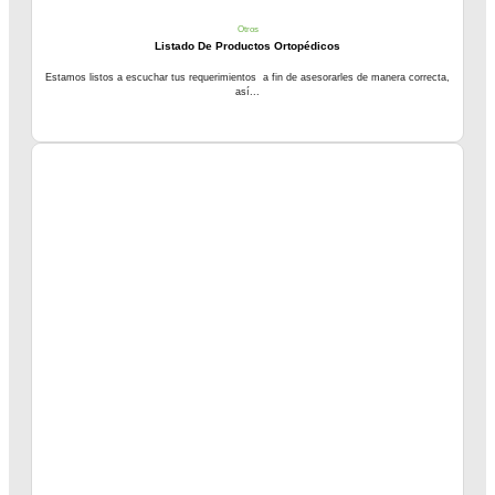
Otros
Listado De Productos Ortopédicos
Estamos listos a escuchar tus requerimientos a fin de asesorarles de manera correcta,
así...