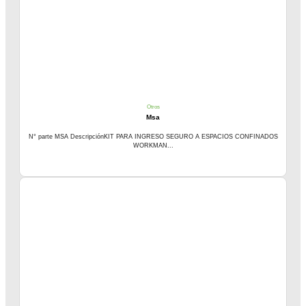
Otros
Msa
N° parte MSA DescripciónKIT PARA INGRESO SEGURO A ESPACIOS CONFINADOS
WORKMAN...