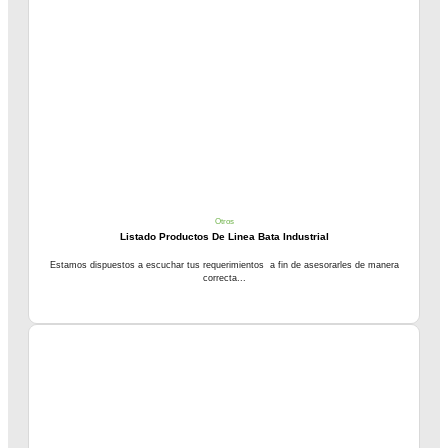
Otros
Listado Productos De Linea Bata Industrial
Estamos dispuestos a escuchar tus requerimientos a fin de asesorarles de manera
correcta...