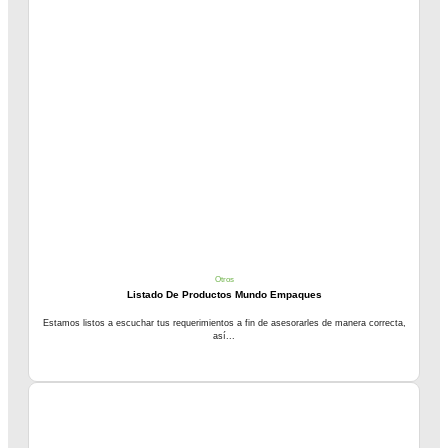
Otros
Listado De Productos Mundo Empaques
Estamos listos a escuchar tus requerimientos a fin de asesorarles de manera correcta,
así...