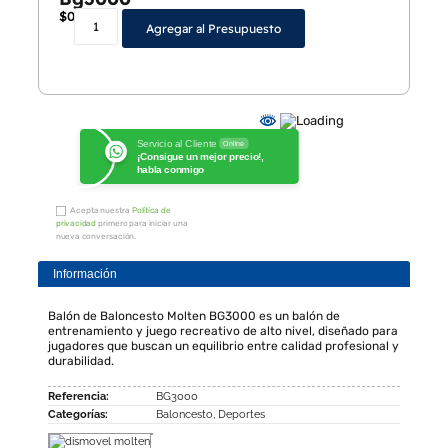
$
0
Agregar al Presupuesto
Servicio al Cliente
Online
¡Consigue un mejor precio!,
habla conmigo
Acepta nuestra
Política de
privacidad
primero para iniciar una
nueva conversación.
Información
Balón de Baloncesto Molten BG3000 es un balón de
entrenamiento y juego recreativo de alto nivel, diseñado para
jugadores que buscan un equilibrio entre calidad profesional y
durabilidad.
Referencia:
BG3000
Categorías:
Baloncesto
,
Deportes