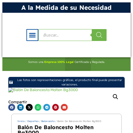
A la Medida de su Necesidad
Somos una
Empresa 100% Legal
Certificada y Regulada.
Las fotos son representaciones gráficas, el producto final puede presentar
variaciones.
Compartir
Inicio
/
Deportes
/
Baloncesto
/ Balón De Baloncesto Molten Bg3000
Balón De Baloncesto Molten
Bg3000