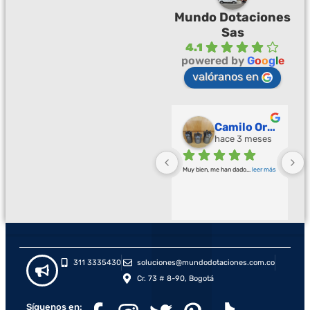
Mundo Dotaciones
Sas
4.1
powered by
G
o
o
g
l
e
valóranos en
Palmeras Doradas
Camilo Ortegón
hace 3 meses
hace 3 meses
Buena calidad buena atención
... 
Muy bien, me han dado
... 
leer más
leer más
311 3335430
soluciones@mundodotaciones.com.co
Cr. 73 # 8-90, Bogotá
Síguenos en: