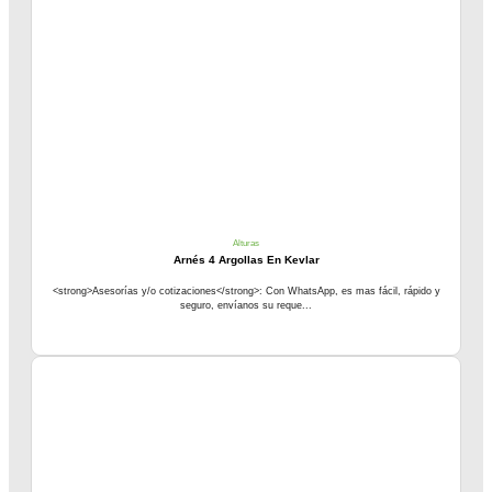
Alturas
Arnés 4 Argollas En Kevlar
<strong>Asesorías y/o cotizaciones</strong>: Con WhatsApp, es mas fácil, rápido y
seguro, envíanos su reque...