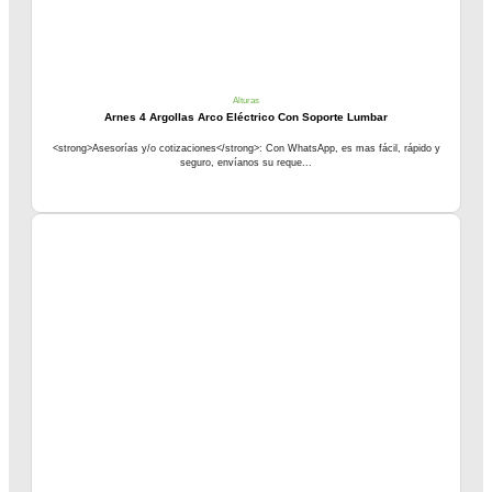
Alturas
Arnes 4 Argollas Arco Eléctrico Con Soporte Lumbar
<strong>Asesorías y/o cotizaciones</strong>: Con WhatsApp, es mas fácil, rápido y
seguro, envíanos su reque...