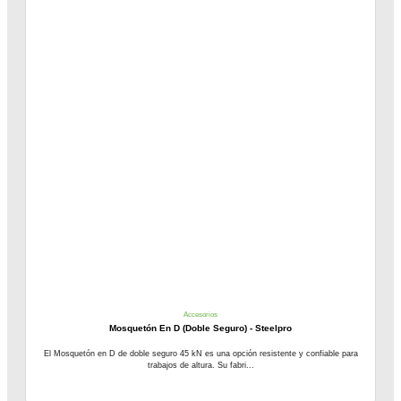
Accesorios
Mosquetón En D (Doble Seguro) - Steelpro
El Mosquetón en D de doble seguro 45 kN es una opción resistente y confiable para
trabajos de altura. Su fabri...