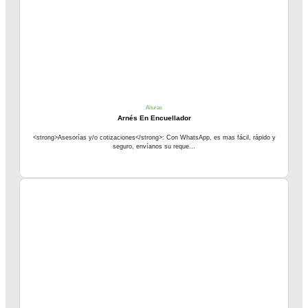
Alturas
Arnés En Encuellador
<strong>Asesorías y/o cotizaciones</strong>: Con WhatsApp, es mas fácil, rápido y
seguro, envíanos su reque...