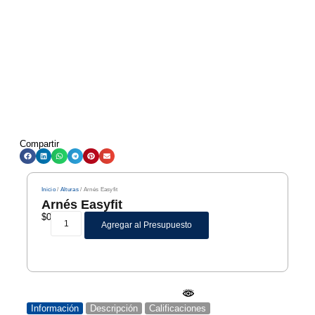
Compartir
Inicio
/
Alturas
/ Arnés Easyfit
Arnés Easyfit
$
0
Agregar al Presupuesto
Información
Descripción
Calificaciones