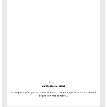
Accesorios
Carabinero Mediano
<strong>Asesorías y/o cotizaciones</strong>: Con WhatsApp, es mas fácil, rápido y
seguro, envíanos su reque...