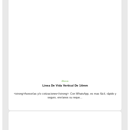
Alturas
Linea De Vida Vertical De 14mm
<strong>Asesorías y/o cotizaciones</strong>: Con WhatsApp, es mas fácil, rápido y
seguro, envíanos su reque...