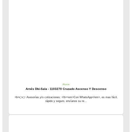
Alturas
Arnés Dbi-Sala - 1103270 Cruzado Ascenso Y Descenso
<b>👉👉 Asesorías y/o cotizaciones: </b><em>Con WhatsApp</em>, es mas fácil,
rápido y seguro, envíanos su re...