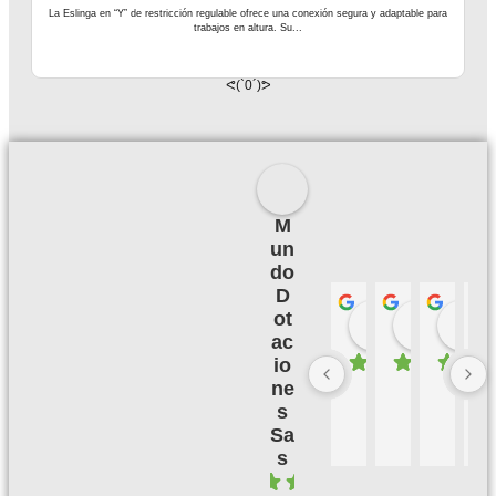
La Eslinga en “Y” de restricción regulable ofrece una conexión segura y adaptable para
trabajos en altura. Su...
ᕙ(`0´)ᕗ
M
un
do
D
ot
Palmeras 
Camil
hace 3 meses
hace 3
h
ac
io
ne
B
M
B
E
u
u
u
X
s
e
y 
e
C
Sa
n
bi
n 
E
s
a 
e
s
L
4.1
c
n, 
er
E