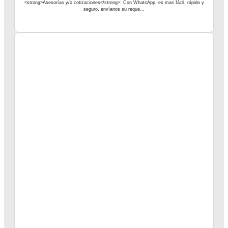
<strong>Asesorías y/o cotizaciones</strong>: Con WhatsApp, es mas fácil, rápido y
seguro, envíanos su reque...