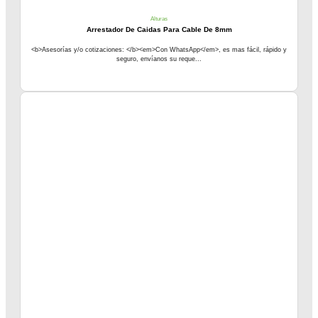
Alturas
Arrestador De Caidas Para Cable De 8mm
<b>Asesorías y/o cotizaciones: </b><em>Con WhatsApp</em>, es mas fácil, rápido y
seguro, envíanos su reque...