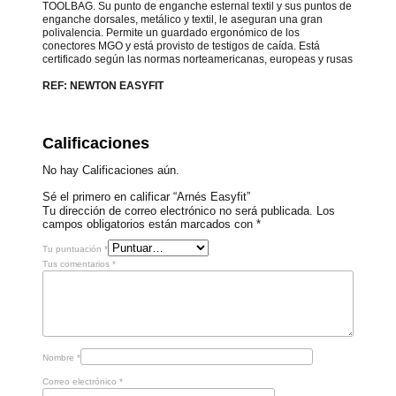
TOOLBAG. Su punto de enganche esternal textil y sus puntos de
enganche dorsales, metálico y textil, le aseguran una gran
polivalencia. Permite un guardado ergonómico de los
conectores MGO y está provisto de testigos de caída. Está
certificado según las normas norteamericanas, europeas y rusas
REF: NEWTON EASYFIT
Calificaciones
No hay Calificaciones aún.
Sé el primero en calificar “Arnés Easyfit”
Tu dirección de correo electrónico no será publicada.
Los
campos obligatorios están marcados con
*
Tu puntuación
*
Tus comentarios
*
Nombre
*
Correo electrónico
*