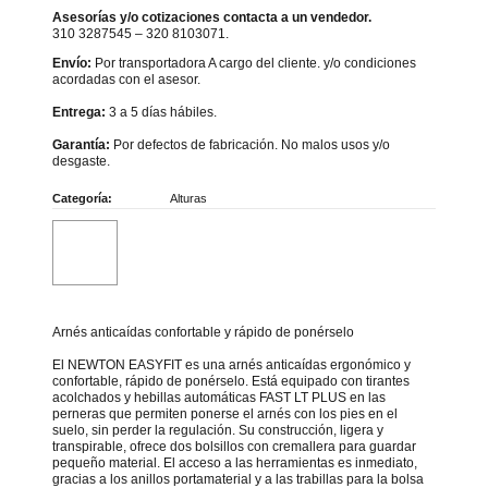
Asesorías y/o cotizaciones contacta a un vendedor.
310 3287545 – 320 8103071.
Envío:
Por transportadora A cargo del cliente. y/o condiciones
acordadas con el asesor.
Entrega:
3 a 5 días hábiles.
Garantía:
Por defectos de fabricación. No malos usos y/o
desgaste.
Categoría:
Alturas
Arnés anticaídas confortable y rápido de ponérselo
El NEWTON EASYFIT es una arnés anticaídas ergonómico y
confortable, rápido de ponérselo. Está equipado con tirantes
acolchados y hebillas automáticas FAST LT PLUS en las
perneras que permiten ponerse el arnés con los pies en el
suelo, sin perder la regulación. Su construcción, ligera y
transpirable, ofrece dos bolsillos con cremallera para guardar
pequeño material. El acceso a las herramientas es inmediato,
gracias a los anillos portamaterial y a las trabillas para la bolsa