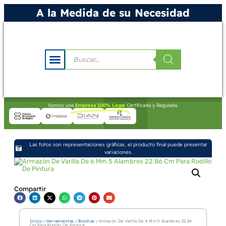
A la Medida de su Necesidad
Somos una
Empresa 100% Legal
Certificada y Regulada.
Las fotos son representaciones gráficas, el producto final puede presentar
variaciones.
Compartir
Inicio
/
Herramientas
/
Brochas
/ Armazón De Varilla De 6 Mm 5 Alambres 22.86
Cm Para Rodillo De Pintura