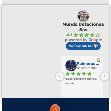
Mundo Dotaciones
Sas
4.1
powered by
G
o
o
g
l
e
valóranos en
Palmeras Doradas
hace 3 meses
Buena calidad buena atención
... 
leer más