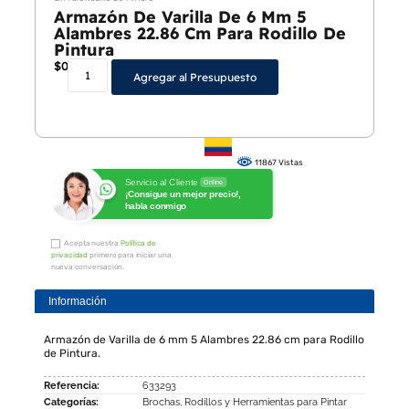
Armazón De Varilla De 6 Mm 5
Alambres 22.86 Cm Para Rodillo De
Pintura
$
0
Agregar al Presupuesto
11867 Vistas
Servicio al Cliente
Online
¡Consigue un mejor precio!,
habla conmigo
Acepta nuestra
Política de
privacidad
primero para iniciar una
nueva conversación.
Información
Armazón de Varilla de 6 mm 5 Alambres 22.86 cm para Rodillo
de Pintura.
Referencia:
633293
Categorías:
Brochas
,
Rodillos y Herramientas para Pintar