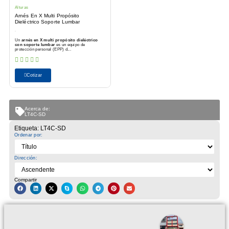
Alturas
Arnés En X Multi Propósito
Dieléctrico Soporte Lumbar
Un
arnés en X multi propósito dieléctrico
con soporte lumbar
es un equipo de
protección personal (EPP) d...
Cotizar
Acerca de:
LT4C-SD
Etiqueta: LT4C-SD
Ordenar por:
Dirección:
Compartir