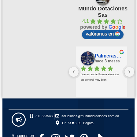
Mundo Dotaciones
Sas
4.1
powered by
G
o
o
g
l
e
valóranos en
Palmeras Doradas
hace 3 meses
Buena calidad buena atención 
en general muy bien
311 3335430
soluciones@mundodotaciones.com.co
Cr. 73 # 8-90, Bogotá
Síguenos en: