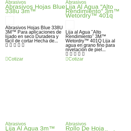
Abrasivos
Abrasivos
Abrasivos Hojas Blue
Lija Al Agua "Alto
338u 3m™
Rendimiento" 3m™
Wetordry™ 401q
Abrasivos Hojas Blue 338U
3M™ Para aplicaciones de
Lija al Agua "Alto
lijado en seco Duradera y
Rendimiento" 3M™
fácil de cortar Hecha de...
Wetordry™ 401Q Lija al
agua en grano fino para
nivelación de piel...
Cotizar
Cotizar
Abrasivos
Abrasivos
Lija Al Agua 3m™
Rollo De Hoja