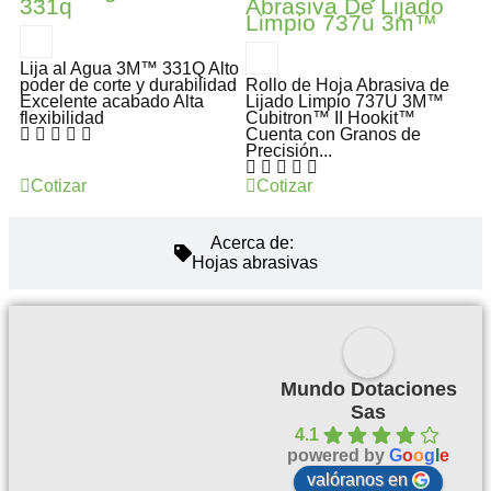
331q
Abrasiva De Lijado
Limpio 737u 3m™
Lija al Agua 3M™ 331Q Alto
poder de corte y durabilidad
Rollo de Hoja Abrasiva de
Excelente acabado Alta
Lijado Limpio 737U 3M™
flexibilidad
Cubitron™ II Hookit™
Cuenta con Granos de
Precisión...
Cotizar
Cotizar
Acerca de:
Hojas abrasivas
Mundo Dotaciones
Sas
4.1
powered by
G
o
o
g
l
e
valóranos en