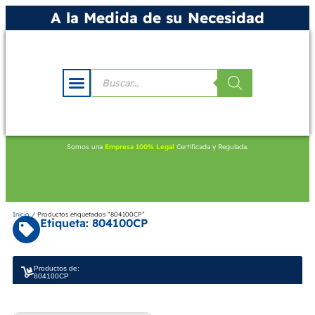
A la Medida de su Necesidad
Somos una
Empresa 100% Legal
Certificada y Regulada.
Inicio
/ Productos etiquetados “804100CP”
Etiqueta: 804100CP
Productos de:
804100CP