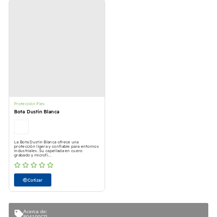
Protección Pies
Bota Dustin Blanca
La Bota Dustin Blanca ofrece una
protección ligera y confiable para entornos
industriales. Su capellada en cuero
grabado y microfi...
Cotizar
Acerca de:
804100CP