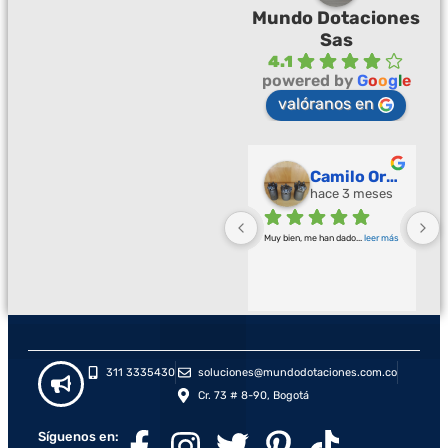
Mundo Dotaciones
Sas
4.1
powered by
G
o
o
g
l
e
valóranos en
Palmeras Doradas
Camilo Ortegón
hace 3 meses
hace 3 meses
Buena calidad buena atención
... 
Muy bien, me han dado
... 
leer más
leer más
311 3335430
soluciones@mundodotaciones.com.co
Cr. 73 # 8-90, Bogotá
Síguenos en: