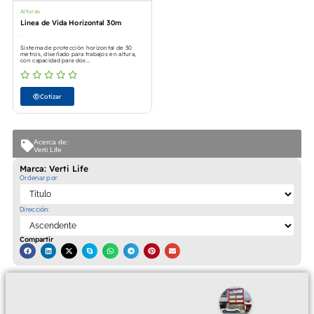
Alturas
Línea de Vida Horizontal 30m
Sistema de protección horizontal de 30
metros, diseñado para trabajos en altura,
con capacidad para dos...
Cotizar
Acerca de:
Verti Life
Marca: Verti Life
Ordenar por:
Dirección:
Compartir