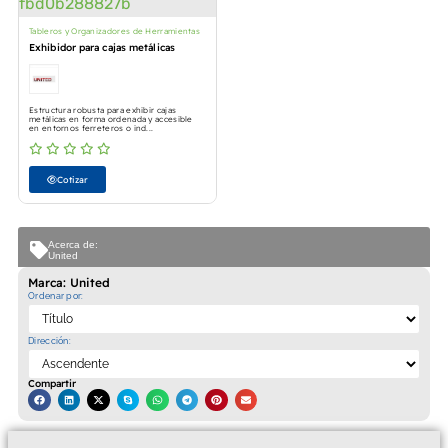
Tableros y Organizadores de Herramientas
Exhibidor para cajas metálicas
Estructura robusta para exhibir cajas
metálicas en forma ordenada y accesible
en entornos ferreteros o ind...
Cotizar
Acerca de:
United
Marca: United
Ordenar por:
Dirección:
Compartir