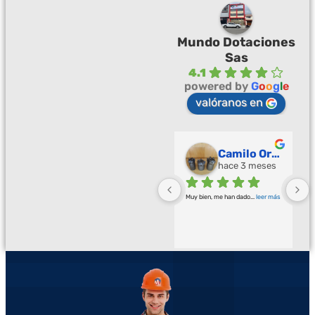
Mundo Dotaciones
Sas
4.1
powered by
G
o
o
g
l
e
valóranos en
Palmeras Doradas
Camilo Ortegón
hace 3 meses
hace 3 meses
Buena calidad buena atención
... 
Muy bien, me han dado
... 
leer más
leer más