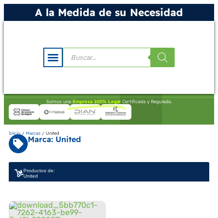
A la Medida de su Necesidad
Somos una
Empresa 100% Legal
Certificada y Regulada.
Inicio
/
Marcas
/ United
Marca: United
Productos de:
United