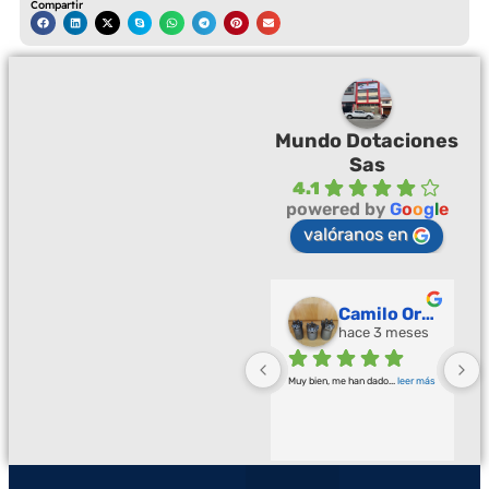
Compartir
Mundo Dotaciones
Sas
4.1
powered by
G
o
o
g
l
e
valóranos en
Palmeras Doradas
Camilo Ortegón
hace 3 meses
hace 3 meses
Buena calidad buena atención
... 
Muy bien, me han dado
... 
leer más
leer más