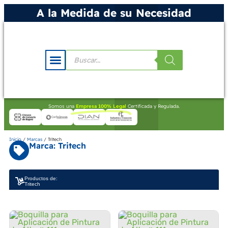
A la Medida de su Necesidad
Somos una
Empresa 100% Legal
Certificada y Regulada.
Inicio
/
Marcas
/ Tritech
Marca: Tritech
Productos de:
Tritech