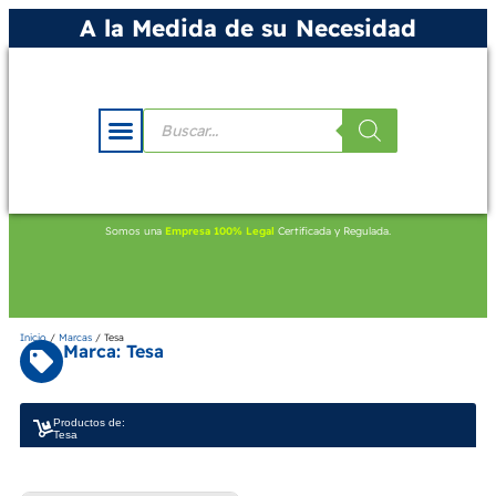
A la Medida de su Necesidad
Somos una
Empresa 100% Legal
Certificada y Regulada.
Inicio
/
Marcas
/ Tesa
Marca: Tesa
Productos de:
Tesa