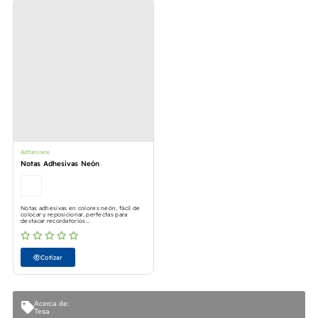
Adhesivos
Notas Adhesivas Neón
Notas adhesivas en colores neón, fácil de
colocar y reposicionar, perfectas para
destacar recordatorios...
Cotizar
Acerca de:
Tesa