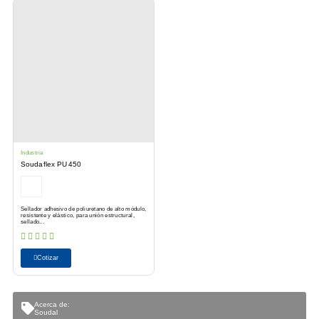
Industria
Soudaflex PU 450
Sellador adhesivo de poliuretano de alto módulo,
resistente y elástico, para unión estructural,
sellado...
Cotizar
Acerca de:
Soudal