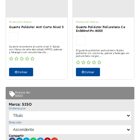
Protección Manos
Protección Manos
Guante Poliéster Anti Corte Nivel 5
Guante Poliéster Poliuretano Ce
En388ref.Pn-8003
Guante resistente al corte nivel 5 Tejido
con fibras de alta densidad (HPPE) palmas
El guante poliéster poliuretano Tejido
y falanges con recubrimiento...
poliéster sin costuras, palma y falanges en
poliuretano negro....
Cotizar
Cotizar
Acerca de:
SISO
Marca: SISO
Ordenar por:
Dirección:
Compartir