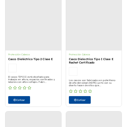
Protección Cabeza
Protección Cabeza
Casco Dieléctrico Tipo 2 Clase E
Casco Dielectrico Tipo I Clase E
Rachet Certificado
El casco TIPO II está diseñado para
trabajos en altura, espacios confinados y
Los cascos son fabricados en polietileno
labores con altos voltajes. Fabri...
de alta densidad (HDPE) junto con su
diseño hacen de ellos que...
Cotizar
Cotizar