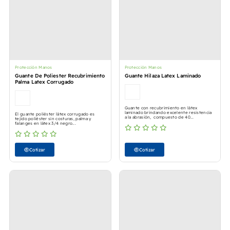
Protección Manos
Protección Manos
Guante De Poliester Recubrimiento
Guante Hilaza Latex Laminado
Palma Latex Corrugado
Guante con recubrimiento en látex
laminado brindando excelente resistencia
El guante poliéster látex corrugado es
a la abrasión, compuesto de 40...
tejido poliéster sin costuras, palma y
falanges en látex 3/4 negro...
Cotizar
Cotizar