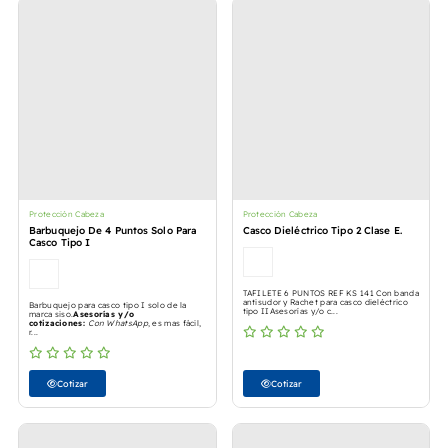
Protección Cabeza
Protección Cabeza
Barbuquejo De 4 Puntos Solo Para
Casco Dieléctrico Tipo 2 Clase E.
Casco Tipo I
TAFILETE 6 PUNTOS REF KS 141 Con banda
antisudor y Rachet para casco dieléctrico
Barbuquejo para casco tipo I solo de la
tipo IIAsesorías y/o c...
marca siso.
Asesorías y/o
cotizaciones:
Con WhatsApp
, es mas fácil,
r...
Cotizar
Cotizar