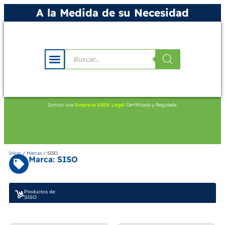
A la Medida de su Necesidad
Somos una
Empresa 100% Legal
Certificada y Regulada.
Inicio
/
Marcas
/ SISO
Marca: SISO
Productos de:
SISO