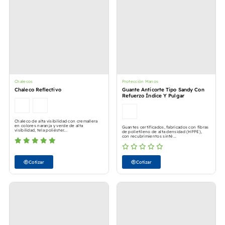
Chalecos
Protección Manos
Chaleco Reflectivo
Guante Anticorte Tipo Sandy Con
Refuerzo Índice Y Pulgar
Chaleco de alta visibilidad con cremallera
en colores naranja y verde de alta
Guantes certificados, fabricados con fibras
visibilidad, tela poliéster...
de polietileno de alta densidad (HPPE),
con recubrimientos sinté...
Cotizar
Cotizar