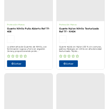
Protección Manos
Protección Manos
Guante Nitrilo Puño Abierto Ref Tf-
Guante Nylon Nitrilo Texturizado
408
Ref Tf - N404
La alternativa de Guantes de Nitrilo, con
Guante tejido en Nylon 100 % sin costuras,
terminación rugosa y forro en algodón
palma y falanges en nitrilo en alta densidad
Jersey; proporcionando prote...
texturizado. Tejido...
Cotizar
Cotizar