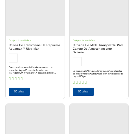
Equipos industriales
Equipos industriales
Correa De Transmisión De Repuesto
Cubierta De Malla Transpirable Para
Aquamax Y Ultra Max
Carrete De Almacenamiento
Definitivo
Correas de transmisión de repuesto para
unidades Aqua Products Aquabot sin
La
cubierta Ultimate Storage Reel
está hecha
jet, AquaMAX y UltraMAX para limpiador...
de
malla
verde
transpirable
con inhibidores de
rayos UV pa...
Cotizar
Cotizar