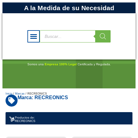
A la Medida de su Necesidad
Somos una
Empresa 100% Legal
Certificada y Regulada.
Inicio
/
Marcas
/ RECREONICS
Marca: RECREONICS
Productos de:
RECREONICS