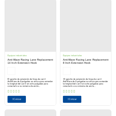
Equipos industriales
Equipos industriales
Anti-Wave Racing Lane Replacement
Anti-Wave Racing Lane Replacement
14 Inch Extension Hook
8 Inch Extension Hook
El gancho de extensión de línea de carril
El gancho de extensión de línea de carril
AntiWave de 8 pulgadas se utiliza para extender
AntiWave de 8 pulgadas se utiliza para extender
la longitud del carril en ocho pulgadas para
la longitud del carril en ocho pulgadas para
conectarlo a su sistema de ancla...
conectarlo a su sistema de ancla...
Cotizar
Cotizar