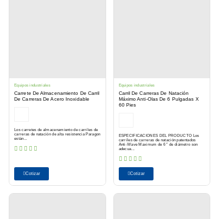
Equipos industriales
Equipos industriales
Carrete De Almacenamiento De Carril
Carril De Carreras De Natación
De Carreras De Acero Inoxidable
Máximo Anti-Olas De 6 Pulgadas X
60 Pies
Los carretes de almacenamiento de carriles de
carreras de natación de alta resistencia Paragon
ESPECIFICACIONES DEL PRODUCTO Los
están...
carriles de carreras de natación patentados
Anti-Wave Maximum de 6 ″ de diámetro son
adecua...
Cotizar
Cotizar