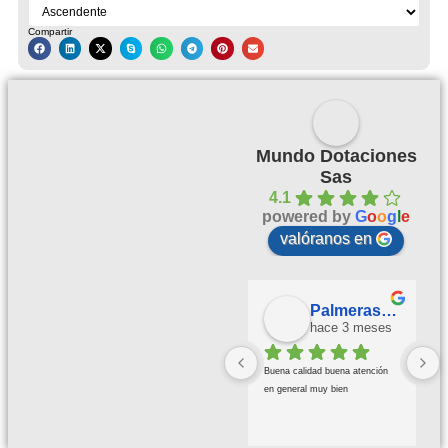
Compartir
Mundo Dotaciones
Sas
4.1
powered by
G
o
o
g
l
e
valóranos en
Palmeras Doradas
hace 3 meses
Buena calidad buena atención 
en general muy bien