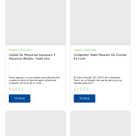
Equipos industriales
Equipos industriales
Cepillo De Repuesto Aquamax Y
Competitor Swim Flotador De Cuerda
Aquamax Biturbo, Cada Uno
Ez-Lock
Estos equipos, se encienden automáticamente
El nuevo flotador EZ-LOCK de Competitor
cuando se abre la llave de agua caliente de
Swim es un flotador de cuerda para piscina
cualquier servicio de su casa....
autoblocante de 5″...
Cotizar
Cotizar