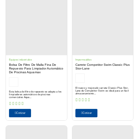
Equipos industriales
Impermeables
Bolsa De Filtro De Malla Fina De
Carrete Competitor Swim Classic Plus
Repuesto Para Limpiador Automático
Stor-Lane
De Piscinas Aquamax
El nuevo y mejorado carrete Classic Plus Stor-
Lane de Competitor Swim es ideal para un fácil
Esta bolsa de filtro de repuesto se adapta a los
almacenamiento...
limpiadores automáticos de piscinas
comerciales Aqua...
Cotizar
Cotizar