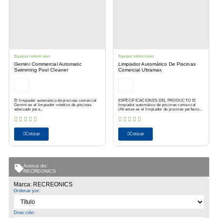
Equipos industriales
Equipos industriales
Gemini Commercial Automatic
Limpiador Automático De Piscinas
Swimming Pool Cleaner
Comercial Ultramax
El limpiador automático de piscinas comercial
ESPECIFICACIONES DEL PRODUCTO El
Gemini es el limpiador robótico de piscinas
limpiador automático de piscinas comercial
adecuado para...
Ultramax es el limpiador de piscinas perfecto...
Cotizar
Cotizar
Acerca de:
RECREONICS
Marca: RECREONICS
Ordenar por:
Dirección: