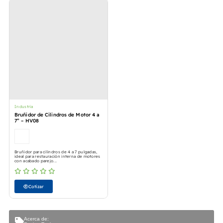
Industria
Bruñidor de Cilindros de Motor 4 a
7” – HV08
Bruñidor para cilindros de 4 a 7 pulgadas,
ideal para restauración interna de motores
con acabado parejo...
Cotizar
Acerca de: