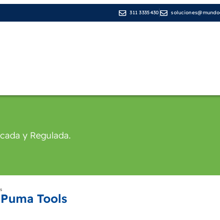
311 3335430
soluciones@mundod
Líneas de Negocio
Medios de pago
Cop
icada y Regulada.
s
 Puma Tools