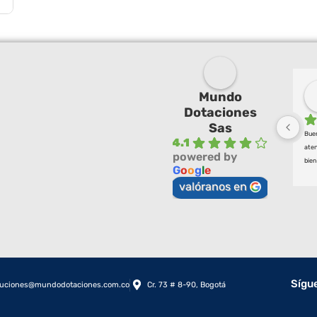
Mundo
Dotaciones
Sas
Buen
4.1
aten
powered by
bien
G
o
o
g
l
e
valóranos en
Sígu
luciones@mundodotaciones.com.co
Cr. 73 # 8-90, Bogotá