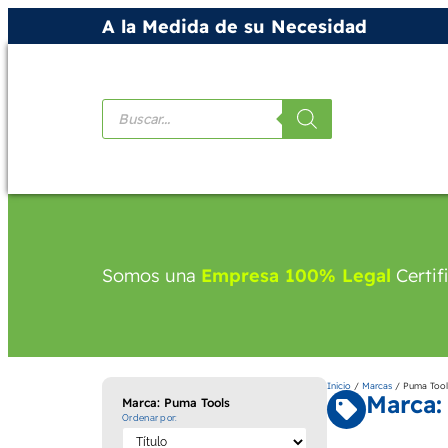
A la Medida de su Necesidad
Productos
Somos una
Empresa 100% Legal
Certif
Inicio
/
Marcas
/ Puma Tool
Marca:
Marca: Puma Tools
Ordenar por: