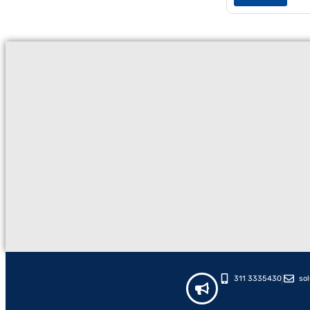
311 3335430
so