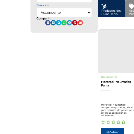
Dirección:
Productos de:
Ace
Puma Tools
Pum
Compartir
Herramientas
Mototool Neumático
Puma
Mototool neumático
compacto y potente, ideal
para trabajos de precisión 
diversas aplicaciones,
ofreciendo...
Cotizar