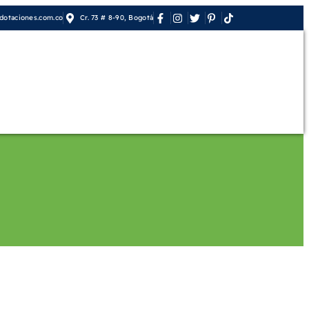
otaciones.com.co
Cr. 73 # 8-90, Bogotá
orativo
Contáctenos
Mi cuenta