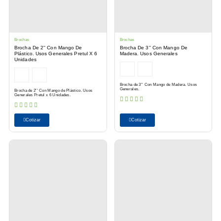
Brochas
Brochas
Brocha De 2'' Con Mango De
Brocha De 3'' Con Mango De
Plástico. Usos Generales Pretul X 6
Madera. Usos Generales
Unidades
Brocha de 3'' Con Mango de Madera. Usos
Generales.
Brocha de 2'' Con Mango de Plástico. Usos
Generales Pretul x 6 Unidades.
Cotizar
Cotizar