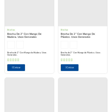
Brochas
Brochas
Brocha De 2'' Con Mango De
Brocha De 2'' Con Mango De
Madera. Usos Generales
Plástico. Usos Generales
Brocha de 2'' Con Mango de Madera. Usos
Brocha de 2'' Con Mango de Plástico. Usos
Generales.
Generales.
Cotizar
Cotizar