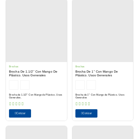
Brochas
Brochas
Brocha De 1.1/2'' Con Mango De
Brocha De 1'' Con Mango De
Plástico. Usos Generales
Plástico. Usos Generales
Brocha de 1.1/2'' Con Mango de Plástico. Usos
Brocha de 1'' Con Mango de Plástico. Usos
Generales.
Generales
Cotizar
Cotizar