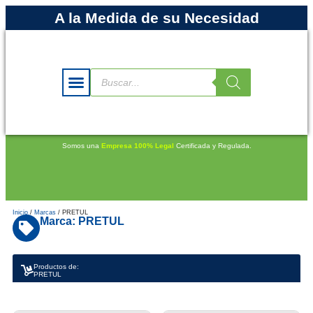
A la Medida de su Necesidad
Somos una
Empresa 100% Legal
Certificada y Regulada.
Inicio
/
Marcas
/ PRETUL
Marca: PRETUL
Productos de:
PRETUL