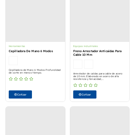
Herramientas
Equipos industriales
Cepilladora De Mano 6 Modos
Freno Arrestador Anticaidas Para
Cable 10 Mm
Cepilladora de Mano 6 Modos Profundidad
de corte en menos tiempo.
Arrestador de caídas para cable de acero
de 10 mm. Elaborado en acero de alta
resistencia y tenacidad,...
Cotizar
Cotizar