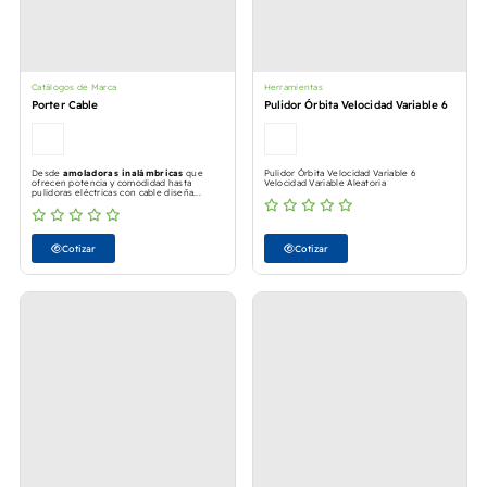
Catálogos de Marca
Herramientas
Porter Cable
Pulidor Órbita Velocidad Variable 6
Desde
amoladoras inalámbricas
que
Pulidor Órbita Velocidad Variable 6
ofrecen potencia y comodidad hasta
Velocidad Variable Aleatoria
pulidoras eléctricas con cable diseña...
Cotizar
Cotizar