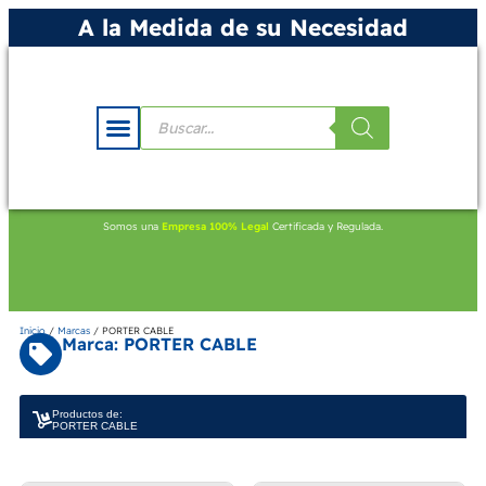
A la Medida de su Necesidad
Somos una
Empresa 100% Legal
Certificada y Regulada.
Inicio
/
Marcas
/ PORTER CABLE
Marca: PORTER CABLE
Productos de:
PORTER CABLE