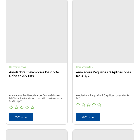
Herramientas
Herramientas
Amoladora Inalámbrica De Corte
Amoladora Pequeña 7.0 Aplicaciones
Grinder 20v Max
De 4-1/2
Amoladora Inalámbrica de Corte Grinder
Amoladora Pequeña 7.0 Aplicaciones de 4-
20V Max Motor de alto rendimiento ofrece
1/2
8,500 rpm
Cotizar
Cotizar