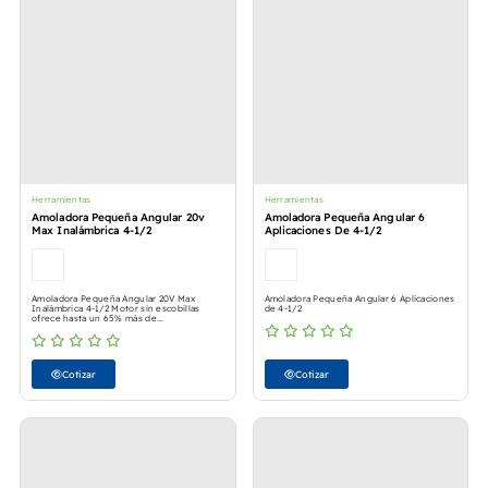
Herramientas
Herramientas
Amoladora Pequeña Angular 20v
Amoladora Pequeña Angular 6
Max Inalámbrica 4-1/2
Aplicaciones De 4-1/2
Amoladora Pequeña Angular 20V Max
Amoladora Pequeña Angular 6 Aplicaciones
Inalámbrica 4-1/2 Motor sin escobillas
de 4-1/2
ofrece hasta un 65% más de...
Cotizar
Cotizar