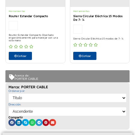
Herramientas
Herramientas
Router Estandar Compacto
Sierra Circular Eléctrica 15 Modos
De 7- ¼
Router Estandar Compacto Diseñado
ergonómicamente para manejar con una
Sierra Circular Eléctrica 15 modos de 7- ¼
sola mano
Cotizar
Cotizar
Acerca de:
PORTER CABLE
Marca: PORTER CABLE
Ordenar por:
Dirección:
Compartir