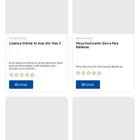
Herramientas
Herramientas
Lijadora Orbital Al Azar 20v Max 5
Mesa Deslizante Sierra Para
Baldosas
Esta lijadora orbital es la herramienta ideal
para profesionales y aficionados que
Mesa Deslizante Sierra para Baldosas
buscan una solución...
Cotizar
Cotizar