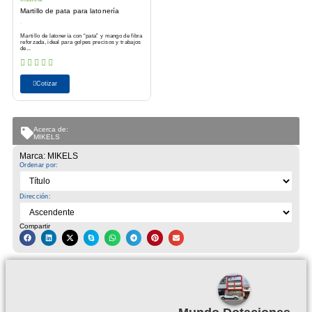
Martillo de pata para latonería
Martillo de latonería con “pata” y mango de fibra
reforzada, ideal para golpes precisos y trabajos
de...
Cotizar
Acerca de:
MIKELS
Marca: MIKELS
Ordenar por:
Dirección:
Compartir