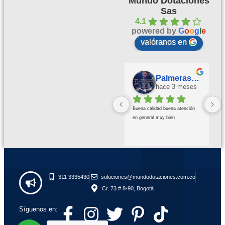
Mundo Dotaciones
Sas
4.1
powered by
G
o
o
g
l
e
valóranos en
Palmeras Doradas
hace 3 meses
Buena calidad buena atención 
en general muy bien
311 3335430
soluciones@mundodotaciones.com.co
Cr. 73 # 8-90, Bogotá
Síguenos en: