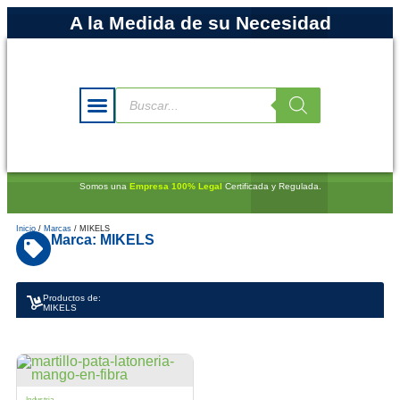
A la Medida de su Necesidad
Somos una
Empresa 100% Legal
Certificada y Regulada.
Inicio
/
Marcas
/ MIKELS
Marca: MIKELS
Productos de:
MIKELS
Industria