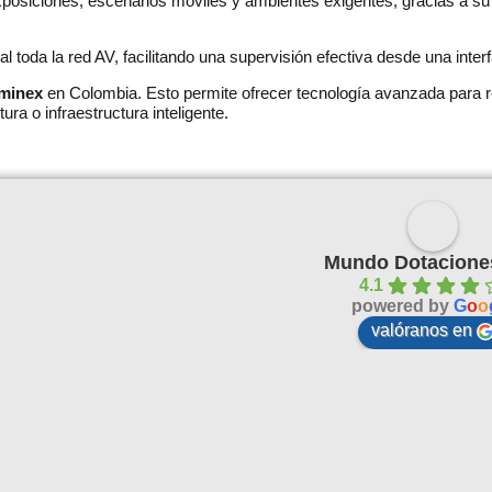
osiciones, escenarios móviles y ambientes exigentes, gracias a su 
l toda la red AV, facilitando una supervisión efectiva desde una interfa
minex
en Colombia. Esto permite ofrecer tecnología avanzada para re
ura o infraestructura inteligente.
Mundo Dotacione
4.1
powered by
G
o
o
valóranos en