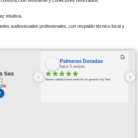
construcción resistente y conectores reforzados.
z intuitiva.
des audiovisuales profesionales, con respaldo técnico local y
Palmeras Doradas
hace 3 meses
s Sas
Buena calidad buena atención en general muy bien
g
l
e