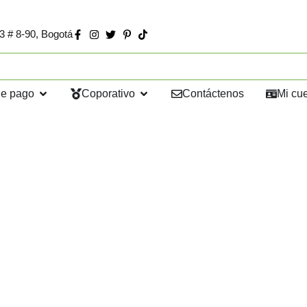
73 # 8-90, Bogotá
de pago
Coporativo
Contáctenos
Mi cu