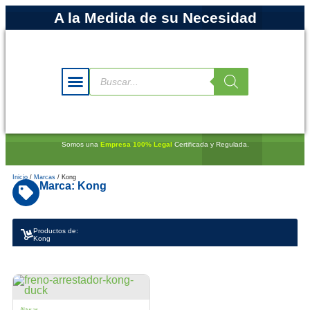
A la Medida de su Necesidad
Somos una
Empresa 100% Legal
Certificada y Regulada.
Inicio
/
Marcas
/ Kong
Marca: Kong
Productos de:
Kong
Alturas