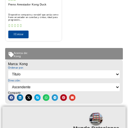
Freno Arrestador Kong Duck
Dispositivo compacto y versátil que actúa como
freno arrestador en cuerdas y cintas, ideal para
progresión...
Cotizar
Acerca de:
Kong
Marca: Kong
Ordenar por:
Dirección:
Compartir