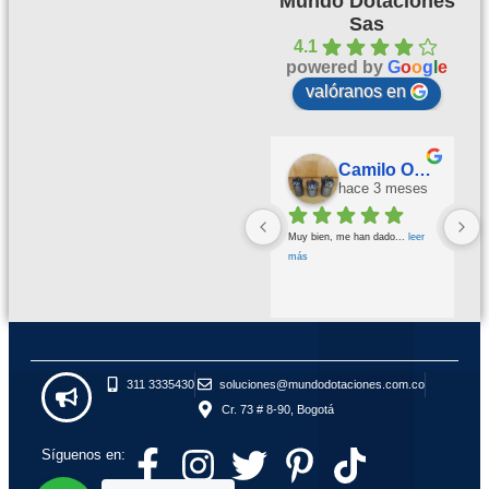
Mundo Dotaciones
Sas
4.1
powered by
G
o
o
g
l
e
valóranos en
Palmeras Doradas
Camilo Ortegón
hace 3 meses
hace 3 meses
Buena calidad buena atención
... 
Muy bien, me han dado
... 
leer 
leer más
más
311 3335430
soluciones@mundodotaciones.com.co
Cr. 73 # 8-90, Bogotá
Síguenos en: