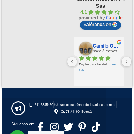
Sas
4.1
powered by
G
o
o
g
l
e
valóranos en
Palmeras Doradas
Camilo Ortegón
hace 3 meses
hace 3 meses
Buena calidad buena atención
... 
Muy bien, me han dado
... 
leer 
leer más
más
311 3335430
soluciones@mundodotaciones.com.co
Cr. 73 # 8-90, Bogotá
Síguenos en: