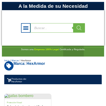
A la Medida de su Necesidad
Somos una
Empresa 100% Legal
Certificada y Regulada.
Inicio
/
Marcas
/ HexArmor
Marca: HexArmor
Productos de:
HexArmor
Protección Visual