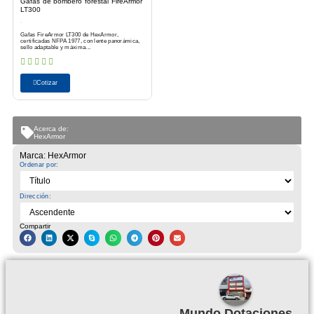
Gafas de bombero forestal FireArmor
LT300
Gafas FireArmor LT300 de HexArmor,
certificadas NFPA 1977, con lente panorámica,
sello adaptable y máxima...
Cotizar
Acerca de:
HexArmor
Marca: HexArmor
Ordenar por:
Dirección:
Compartir
Mundo Dotaciones