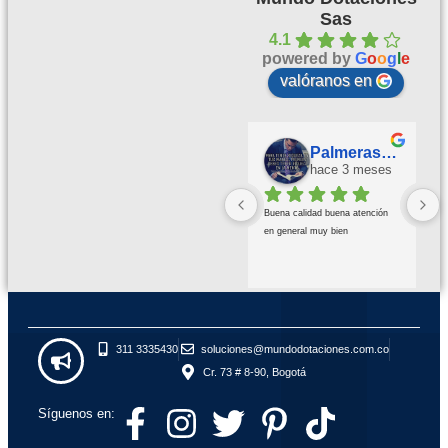
Sas
4.1
powered by
G
o
o
g
l
e
valóranos en
Palmeras Doradas
hace 3 meses
Buena calidad buena atención 
en general muy bien
311 3335430
soluciones@mundodotaciones.com.co
Cr. 73 # 8-90, Bogotá
Síguenos en: