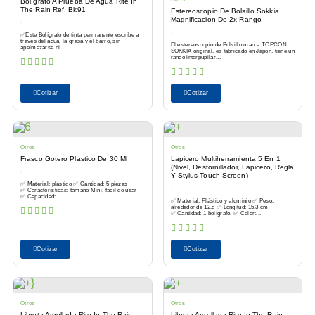
Bolígrafo A Prueba De Agua Rite In
The Rain Ref. Bk91
Estereoscopio De Bolsillo Sokkia
Magnificacion De 2x Rango
✅Este Bolígrafo de tinta permanente escribe a
través del agua, la grasa y el barro, sin
El estereoscopio de Bolsillo marca TOPCON
apelmazarse ni...
SOKKIA original, es fabricado en Japón, tiene un
rango interpupilar...
Cotizar
Cotizar
Otros
Otros
Frasco Gotero Plastico De 30 Ml
Lapicero Multiherramienta 5 En 1
(Nivel, Destornillador, Lapicero, Regla
Y Stylus Touch Screen)
✅ Material: plástico ✅ Cantidad: 5 piezas
✅ Características: tamaño Mini, fácil de usar
✅ Capacidad:...
✅ Material: Plástico y aluminio ✅ Peso:
alrededor de 12.g ✅ Longitud: 15.3 cm
✅ Cantidad: 1 bolígrafo. ✅ Color:...
Cotizar
Cotizar
Otros
Otros
Libreta Argollada Rite In The Rain
Libreta Argollada Rite In The Rain