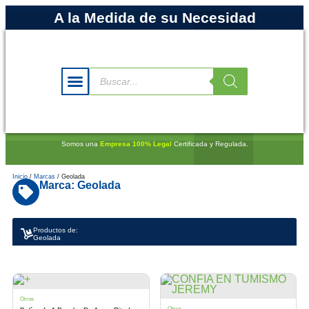
A la Medida de su Necesidad
Somos una
Empresa 100% Legal
Certificada y Regulada.
Inicio
/
Marcas
/ Geolada
Marca: Geolada
Productos de:
Geolada
Otros
Otros