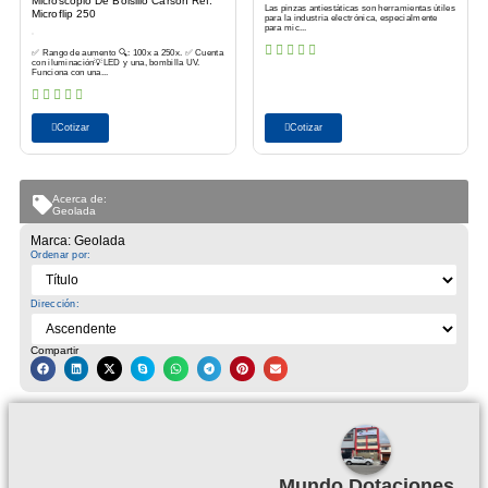
Microscopio De Bolsillo Carson Ref.
Las pinzas antiestáticas son herramientas útiles
Microflip 250
para la industria electrónica, especialmente
para mic...
✅ Rango de aumento 🔍: 100x a 250x. ✅ Cuenta
con iluminación💡LED y una, bombilla UV.
Funciona con una...
Cotizar
Cotizar
Acerca de:
Geolada
Marca: Geolada
Ordenar por:
Dirección:
Compartir
Mundo Dotaciones