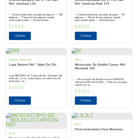
Ref. Universal 135
Ref. Universal Field 373
✅ Libreta totalmente a prueba de agua 💦 ✅ 100
✅ Libreta totalmente a prueba de agua. ✅ 64
páginas. ✅ Patrón de las páginas rayado
páginas. ✅ Patrón de las páginas rayado-
semicuadriculado. ✅ Dimensiones:...
semicuadriculado. ✅ Dimensiones:...
Cotizar
Cotizar
Equipos industriales
Otros
Lupa Belomo Ref. Triplet De 20x
Microscopio De Bolsillo Carson Ref.
Microbrite 300
Lupa BELOMO ref. Triplet de 20x. Diámetro del
lente de: 1,2 cm. Lente triple con reducción de
✅ Microscopio de bolsillo marca CARSON,
distorsión. La...
referencia Microbrite 300. ✅ Este microscopio
cuenta con un...
Cotizar
Cotizar
Otros
Pinza Antiestática Para Muestreo
Otros