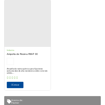
Industria
Ampolla de Resina RM-P 30
Ampolla de resina química para fijaciones
estructurales de alta resistencia sobre concreto
sólido....
Cotizar
Acerca de:
Fischer