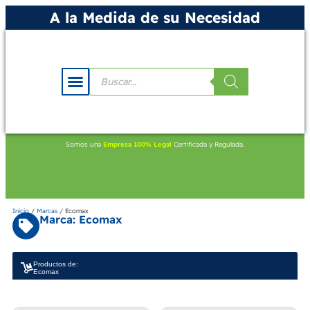
A la Medida de su Necesidad
Somos una
Empresa 100% Legal
Certificada y Regulada.
Inicio
/
Marcas
/ Ecomax
Marca: Ecomax
Productos de:
Ecomax