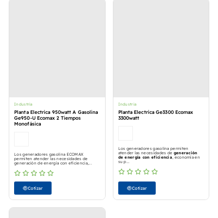
Industria
Industria
Planta Electrica 950watt A Gasolina
Planta Electrica Ge3300 Ecomax
Ge950-U Ecomax 2 Tiempos
3300watt
Monofásica
Los generadores gasolina permiten
atender las necesidades de
generación
Los generadores gasolina ECOMAX
de energía con eficiencia
, economía en
permiten atender las necesidades de
su p...
generación de energía con eficiencia,...
Cotizar
Cotizar