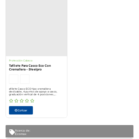
Protección Cabeza
Tafilete Para Casco Eco Con
Cremallera - Steelpro
afilete Casco ECO tipo cremallera
deslizable, 4 puntos de apoyo a casco,
graduación vertical de 4 posiciones,...
Cotizar
Acerca de:
Ecomax