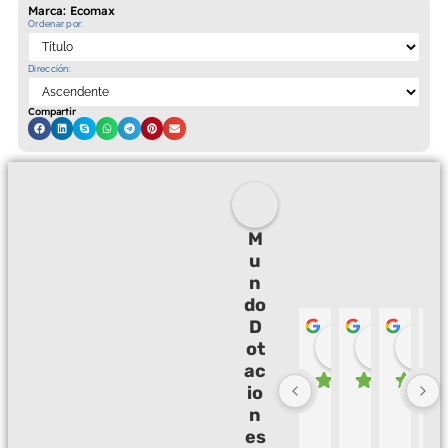
Marca: Ecomax
Ordenar por:
Dirección:
Compartir
M
u
n
do
D
Palmeras 
Camil
ot
hace 3 meses
hace 3
h
ac
io
B
M
B
E
n
u
u
u
X
es
e
y 
e
C