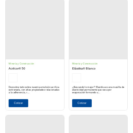
Minería y Construcción
Minería y Construcción
Acrilcor® 50
Elástika® Blanco
Descubre todo sobre nuestra emulsión acrílica
¿Buscando lo mejor? Elastika es una masilla de
estirenada, con altas propiedades relacionadas
elasticidad permanente que seca por
a la adherencia, r...
evaporación formando u...
Cotizar
Cotizar