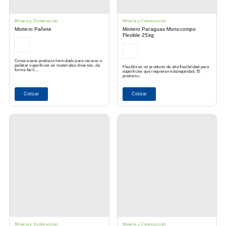
Minería y Construcción
Minería y Construcción
Mortero Pañete
Mortero Paraguas Monocompo
Flexible 25kg
Conoce este producto formulado para revocar o
pañetar superficies en materiales diversos, de
Flexible es un producto de alta flexibilidad para
forma fácil,...
superficies que requieran estanqueidad. El
producto...
Cotizar
Cotizar
Minería y Construcción
Minería y Construcción