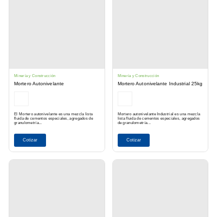
Minería y Construcción
Minería y Construcción
Mortero Autonivelante
Mortero Autonivelante Industrial 25kg
El Mortero autonivelante es una mezcla lista
Mortero autonivelante Industrial es una mezcla
fluida de cementos especiales, agregados de
lista fluida de cementos especiales, agregados
granulometría...
de granulometría...
Cotizar
Cotizar