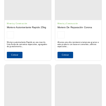
Minería y Construcción
Minería y Construcción
Mortero Autonivelante Rapido 25kg
Mortero De Reparación Corona
Mortero autonivelante Rapido es una mezcla
Alcanza una alta resistencia temprana gracias a
lista fluida de cementos especiales, agregados
este producto con base en cementos, aditivos
de granulometría...
especiales...
Cotizar
Cotizar