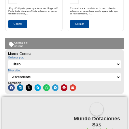
¡Pega fácil y sin preocupaciones con Pegacor®
Conoce las características de este adhesivo
Pasta Lista Cerámico! Este adhesivo en pasta,
adhesivo en pasta base acrílica para todo tipo
de base acrílica,...
de revestimiento, r...
Cotizar
Cotizar
Acerca de:
Corona
Marca: Corona
Ordenar por:
Dirección:
Compartir
Mundo Dotaciones
Sas