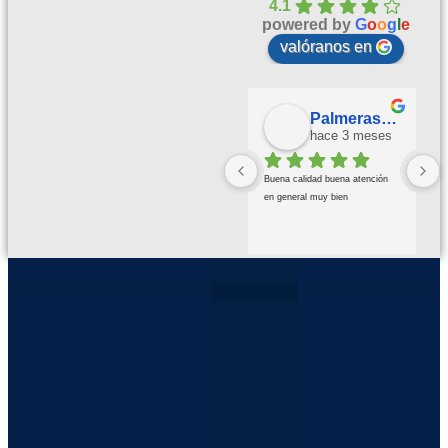
4.1
powered by
G
o
o
g
l
e
valóranos en
Palmeras Doradas
hace 3 meses
Buena calidad buena atención 
en general muy bien