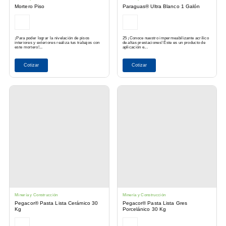
Mortero Piso
Paraguas® Ultra Blanco 1 Galón
¡Para poder lograr la nivelación de pisos
25 ¡Conoce nuestro impermeabilizante acrílico
interiores y exteriores realiza tus trabajos con
de altas prestaciones! Este es un producto de
este mortero!...
aplicación e...
Cotizar
Cotizar
Minería y Construcción
Minería y Construcción
Pegacor® Pasta Lista Cerámico 30
Pegacor® Pasta Lista Gres
Kg
Porcelánico 30 Kg