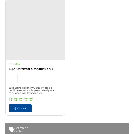
Industria
Buje Universal 4 Medidas en 1
Buje universal en PVC que integra 4
medidas en una sola pieza, ideal para
conexiones de lavamanos y...
Cotizar
Acerca de:
Coflex