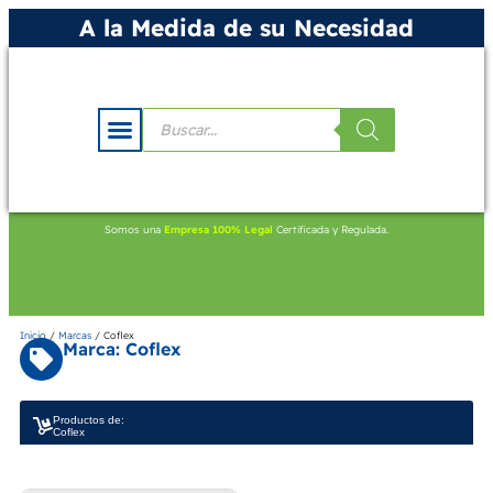
A la Medida de su Necesidad
Somos una
Empresa 100% Legal
Certificada y Regulada.
Inicio
/
Marcas
/ Coflex
Marca: Coflex
Productos de:
Coflex