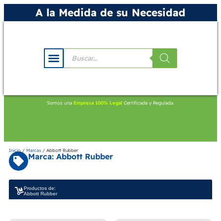
A la Medida de su Necesidad
Somos una
Empresa 100% Legal
Certificada y Regulada.
Inicio
/
Marcas
/ Abbott Rubber
Marca: Abbott Rubber
Productos de:
Abbott Rubber