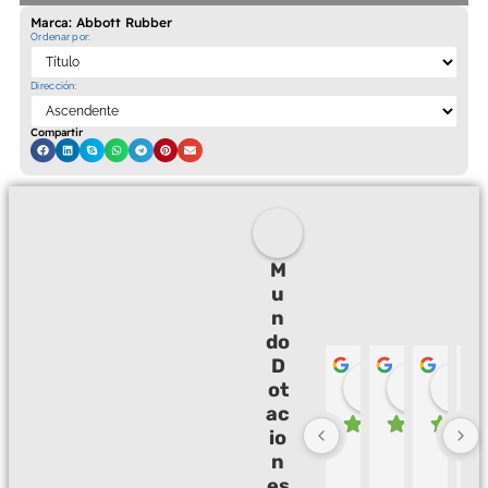
Marca: Abbott Rubber
Ordenar por:
Dirección:
Compartir
M
u
n
do
D
Palmeras 
Camil
ot
hace 3 meses
hace 3
h
ac
io
B
M
B
E
n
u
u
u
X
es
e
y 
e
C