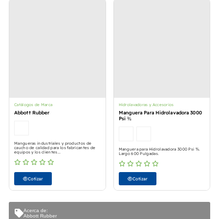
Catálogos de Marca
Hidrolavadoras y Accesorios
Abbott Rubber
Manguera Para Hidrolavadora 3000
Psi ⅜
Mangueras industriales y productos de
caucho de calidad para los fabricantes de
Manguera para Hidrolavadora 3000 Psi ⅜.
equipos y los clientes...
Largo 600 Pulgadas.
Cotizar
Cotizar
Acerca de:
Abbott Rubber