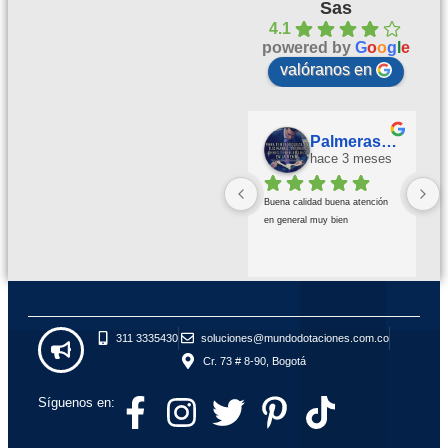
Sas
4.1
powered by
G
o
o
g
l
e
valóranos en
Palmeras Doradas
hace 3 meses
Buena calidad buena atención 
en general muy bien
311 3335430
soluciones@mundodotaciones.com.co
Cr. 73 # 8-90, Bogotá
Síguenos en: