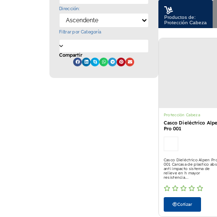
Dirección:
Productos de:
Protección Cabeza
Filtrar por Categoría
Compartir
Protección Cabeza
Casco Dieléctrico Alp
Pro 001
Casco Dieléctrico Alpen Pr
001 Carcasa de plastico abs
anti impacto sistema de
relieve en h mayor
resistencia...
Cotizar