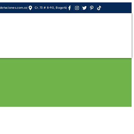
otaciones.com.co
Cr. 73 # 8-90, Bogotá
orativo
Contáctenos
Mi cuenta