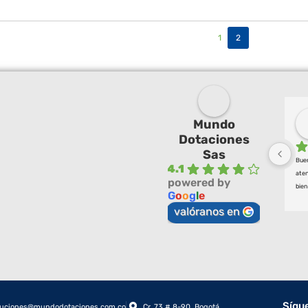
1
2
Mundo
Dotaciones
Sas
Buen
4.1
aten
powered by
bien
G
o
o
g
l
e
valóranos en
Sígu
luciones@mundodotaciones.com.co
Cr. 73 # 8-90, Bogotá