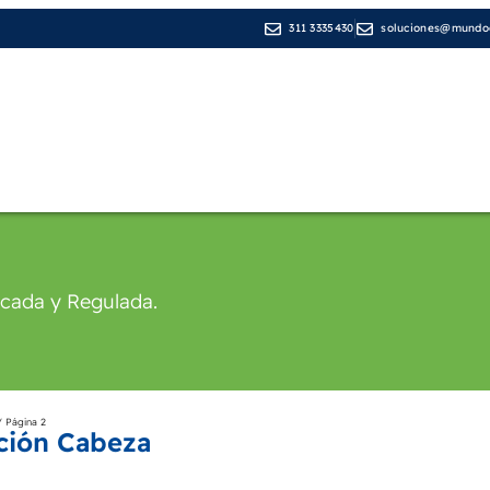
311 3335430
soluciones@mundod
Líneas de Negocio
Medios de pago
Cop
icada y Regulada.
 Página 2
ción Cabeza