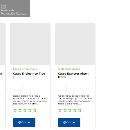
Acerca de:
Protección Cabeza
Equipos industriales
Protección Cabeza
en
Casco Dieléctrico Tipo
Casco Explorer Alpen
I
HBC0
o
Casco dielectrico tipo 1
Alpen hbc0 casco explorer
Apropiado para ser utilizado
Casco multipropósito de alto
en las empresas de servicios
rendimiento, diseñado para
públicos, en electrifi...
trabajo en alturas,...
Cotizar
Cotizar