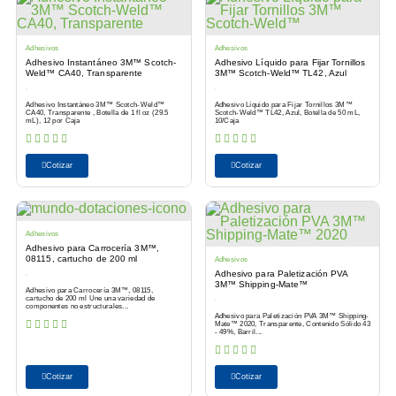
Adhesivos
Adhesivos
Adhesivo Instantáneo 3M™ Scotch-
Adhesivo Líquido para Fijar Tornillos
Weld™ CA40, Transparente
3M™ Scotch-Weld™ TL42, Azul
Adhesivo Instantáneo 3M™ Scotch-Weld™
Adhesivo Líquido para Fijar Tornillos 3M™
CA40, Transparente , Botella de 1 fl oz (29.5
Scotch-Weld™ TL42, Azul, Botella de 50 mL,
mL), 12 por Caja
10/Caja
Cotizar
Cotizar
Adhesivos
Adhesivo para Carrocería 3M™,
08115, cartucho de 200 ml
Adhesivos
Adhesivo para Paletización PVA
3M™ Shipping-Mate™
Adhesivo para Carrocería 3M™, 08115,
cartucho de 200 ml Une una variedad de
componentes no estructurales...
Adhesivo para Paletización PVA 3M™ Shipping-
Mate™ 2020, Transparente, Contenido Sólido 43
- 49%, Barril...
Cotizar
Cotizar