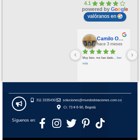
4.1
powered by
G
o
o
g
l
e
valóranos en
Palmeras Doradas
Camilo Ortegón
hace 3 meses
hace 3 meses
Buena calidad buena atención
... 
Muy bien, me han dado
... 
leer 
leer más
más
311 3335430
soluciones@mundodotaciones.com.co
Cr. 73 # 8-90, Bogotá
Síguenos en: