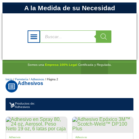
A la Medida de su Necesidad
Somos una
Empresa 100% Legal
Certificada y Regulada.
Inicio
/
Ferretería
/
Adhesivos
/ Página 2
Adhesivos
Productos de:
Adhesivos
Adhesivos
Adhesivos