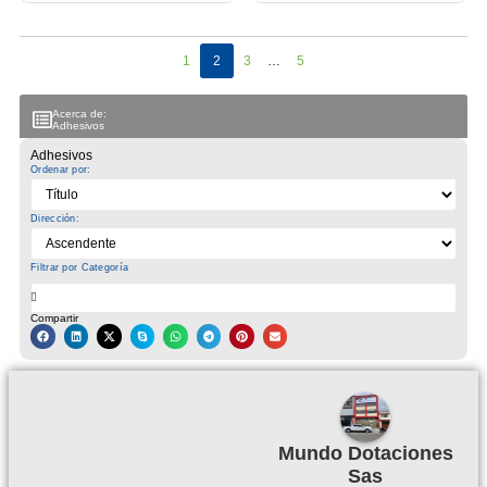
1
2
3
…
5
Acerca de:
Adhesivos
Adhesivos
Ordenar por:
Dirección:
Filtrar por Categoría
Compartir
Mundo Dotaciones
Sas