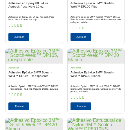
Adhesivo en Spray 80, 24 oz,
Adhesivo Epóxico 3M™ Scotch-
Aerosol, Peso Neto 19 oz
Weld™ DP100 Plus
Adhesivo en Spray 80, 24 oz, Aerosol, Peso
Adhesivo Epóxico 3M™ Scotch-Weld™ DP100
Neto 19 oz, 6 latas por caja.
Plus Funciona en una variedad de sustratos que
incluyen metales,...
Cotizar
Cotizar
Adhesivos
Adhesivos
Adhesivo Epóxico 3M™ Scotch-
Adhesivo Epóxico 3M™ Scotch-
Weld™ DP105, Transparente
Weld™ DP420 Blanco
Adhesivo Epóxico 3M™ Scotch-Weld™ DP105,
Adhesivo Epóxico 3M™ Scotch-Weld™ DP420
Transparente, 48.5 mL Paquete Doble, 12/Caja
Blanco Alta resistencia a la fuerza de corte y de
pelado, mantiene...
Cotizar
Cotizar