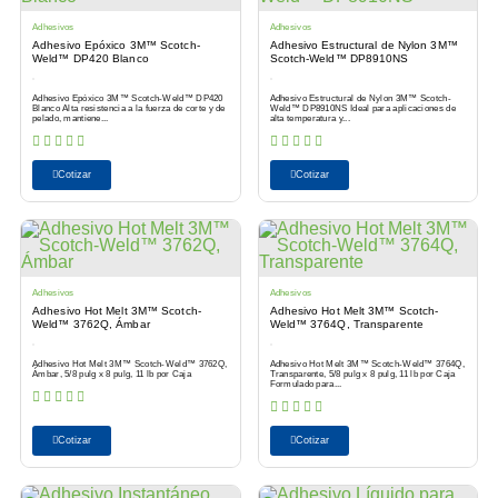
Adhesivos
Adhesivos
Adhesivo Epóxico 3M™ Scotch-
Adhesivo Estructural de Nylon 3M™
Weld™ DP420 Blanco
Scotch-Weld™ DP8910NS
Adhesivo Epóxico 3M™ Scotch-Weld™ DP420
Adhesivo Estructural de Nylon 3M™ Scotch-
Blanco Alta resistencia a la fuerza de corte y de
Weld™ DP8910NS Ideal para aplicaciones de
pelado, mantiene...
alta temperatura y...
Cotizar
Cotizar
Adhesivos
Adhesivos
Adhesivo Hot Melt 3M™ Scotch-
Adhesivo Hot Melt 3M™ Scotch-
Weld™ 3762Q, Ámbar
Weld™ 3764Q, Transparente
Adhesivo Hot Melt 3M™ Scotch-Weld™ 3762Q,
Adhesivo Hot Melt 3M™ Scotch-Weld™ 3764Q,
Ámbar, 5/8 pulg x 8 pulg, 11 lb por Caja
Transparente, 5/8 pulg x 8 pulg, 11 lb por Caja
Formulado para...
Cotizar
Cotizar