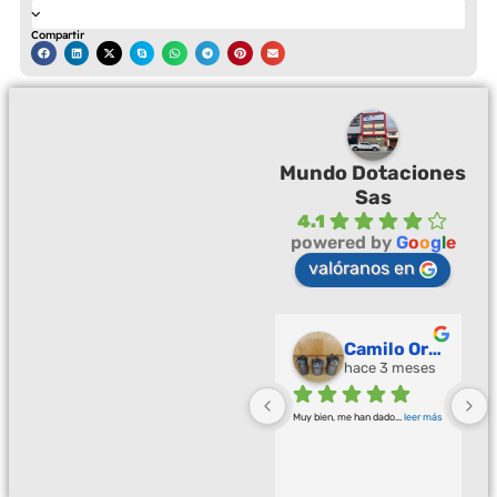
Compartir
Mundo Dotaciones
Sas
4.1
powered by
G
o
o
g
l
e
valóranos en
Palmeras Doradas
Camilo Ortegón
hace 3 meses
hace 3 meses
Buena calidad buena atención
... 
Muy bien, me han dado
... 
leer más
leer más