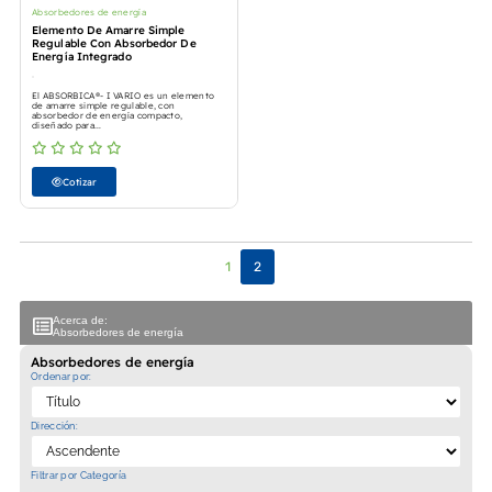
Absorbedores de energía
Elemento De Amarre Simple
Regulable Con Absorbedor De
Energía Integrado
El ABSORBICA®- I VARIO es un elemento
de amarre simple regulable, con
absorbedor de energía compacto,
diseñado para...
Cotizar
1
2
Acerca de:
Absorbedores de energía
Absorbedores de energía
Ordenar por:
Dirección:
Filtrar por Categoría