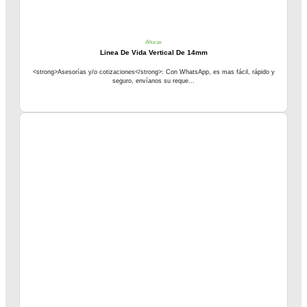
Alturas
Linea De Vida Vertical De 14mm
<strong>Asesorías y/o cotizaciones</strong>: Con WhatsApp, es mas fácil, rápido y
seguro, envíanos su reque...