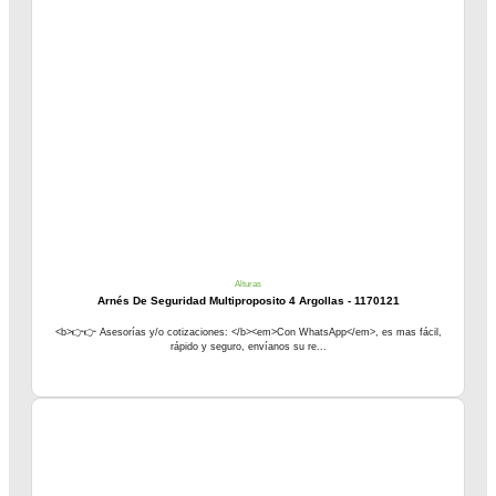
Alturas
Arnés De Seguridad Multiproposito 4 Argollas - 1170121
<b>👉👉 Asesorías y/o cotizaciones: </b><em>Con WhatsApp</em>, es mas fácil,
rápido y seguro, envíanos su re...