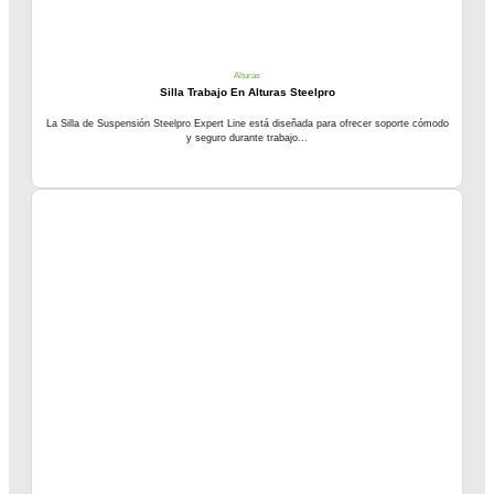
Alturas
Silla Trabajo En Alturas Steelpro
La Silla de Suspensión Steelpro Expert Line está diseñada para ofrecer soporte cómodo
y seguro durante trabajo...