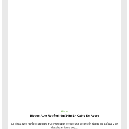
Alturas
Bloque Auto Retráctil 9m(30ft) En Cable De Acero
La línea auto retráctil Steelpro Full Protection ofrece una detención rápida de caídas y un
desplazamiento seg...