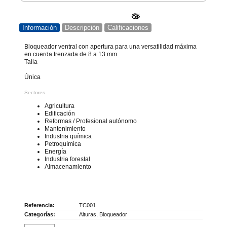
Información
Descripción
Calificaciones
Bloqueador ventral con apertura para una versatilidad máxima
en cuerda trenzada de 8 a 13 mm
Talla
Única
Sectores
Agricultura
Edificación
Reformas / Profesional autónomo
Mantenimiento
Industria química
Petroquímica
Energía
Industria forestal
Almacenamiento
Referencia:
TC001
Categorías:
Alturas
,
Bloqueador