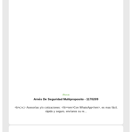
Alturas
Arnés De Seguridad Multiproposito - 1170209
<b>👉👉 Asesorías y/o cotizaciones: </b><em>Con WhatsApp</em>, es mas fácil,
rápido y seguro, envíanos su re...