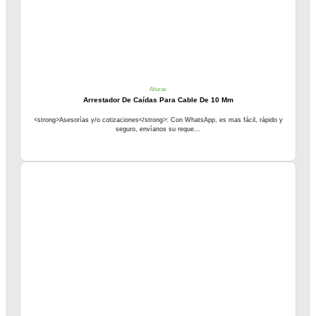
Alturas
Arrestador De Caídas Para Cable De 10 Mm
<strong>Asesorías y/o cotizaciones</strong>: Con WhatsApp, es mas fácil, rápido y
seguro, envíanos su reque...