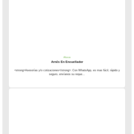
Alturas
Arnés En Encuellador
<strong>Asesorías y/o cotizaciones</strong>: Con WhatsApp, es mas fácil, rápido y
seguro, envíanos su reque...