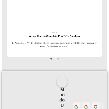
Alturas
Arnés Cuerpo Completo Eco "X" - Steelpro
El Arnés ECO “X” de Steelpro ofrece una sujeción segura y estable para trabajos en
altura. Su diseño cruzado d...
ᕙ(`0´)ᕗ
M
un
do
D