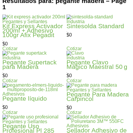
Resultados para: pegante madera – Page
1
Pegantes y Sellantes
Industria
Kit Express Activador
Sintesolda Standard
200ml + Adhesivo
100gr Afix Pegadit
$
0
$
0
Cotizar
Cotizar
Industria
Industria
Pegante Supertack
Pegante Clavo
para Madera
Mágico Maestral 50 g
$
0
$
0
Cotizar
Cotizar
Pegantes y Sellantes
Pegante Para Madera
Adhesivos
Pegante líquido
Carpincol
$
0
$
0
Cotizar
Cotizar
Pegantes y Sellantes
Pegante Uso
Adhesivos
Sellador Adhesivo de
Profesional Pl 285