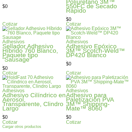
Poliuretano 3M™
550FC de Secado
$
0
Rápido
$
0
Cotizar
Cotizar
Adhesivos
Adhesivos
Sellador Adhesivo
Adhesivo Epóxico
Híbrido 760 Blanco,
3M™ Scotch-Weld™
Paquete tipo
DP420 Blanco
"Sausage"
$
0
$
0
Cotizar
Cotizar
Adhesivos
Adhesivos
Adhesivo Cilíndrico en
Adhesivo para
Aerosol,
Paletización PVA
Transparente, Clindro
3M™ Shipping-
Largo
Mate™ 8060
$
0
$
0
Cotizar
Cotizar
Cargar otros productos