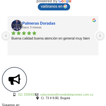
powered by
G
o
o
g
l
e
valóranos en
Palmeras Doradas
hace 3 meses
Buena calidad buena atención en general muy bien
311 3335430
soluciones@mundodotaciones.com.co
Cr. 73 # 8-90, Bogotá
Síguenos en: